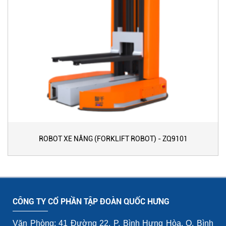
ROBOT XE NÂNG (FORKLIFT ROBOT) - ZQ9101
CÔNG TY CỔ PHẦN TẬP ĐOÀN QUỐC HƯNG
Văn Phòng: 41 Đường 22, P. Bình Hưng Hòa, Q. Bình