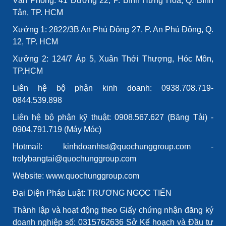
Văn Phòng: 41 Đường 22, P. Bình Hưng Hòa, Q. Bình
Tân, TP. HCM
Xưởng 1: 2822/3B An Phú Đông 27, P. An Phú Đông, Q.
12, TP. HCM
Xưởng 2: 124/7 Áp 5, Xuân Thới Thượng, Hóc Môn,
TP.HCM
Liên hệ bộ phận kinh doanh: 0938.708.719-
0844.539.898
Liên hệ bộ phận kỹ thuật: 0908.567.627 (Băng Tải) -
0904.791.719 (Máy Móc)
Hotmail: kinhdoanhtst@quochunggroup.com -
trolybangtai@quochunggroup.com
Website: www.quochunggroup.com
Đại Diện Pháp Luật: TRƯƠNG NGỌC TIẾN
Thành lập và hoạt động theo Giấy chứng nhận đăng ký
doanh nghiệp số: 0315762636 Sở Kế hoạch và Đầu tư