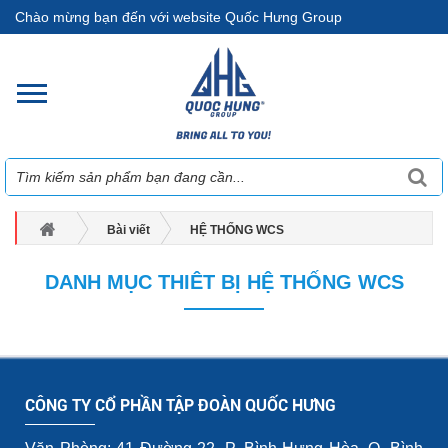
Chào mừng bạn đến với website Quốc Hưng Group
Bài viết
HỆ THỐNG WCS
DANH MỤC THIÊT BỊ HỆ THỐNG WCS
DANH MỤC THIÊT BỊ HỆ THỐNG WCS
CÔNG TY CỔ PHẦN TẬP ĐOÀN QUỐC HƯNG