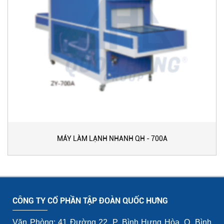
MÁY LÀM LẠNH NHANH QH - 700A
CÔNG TY CỔ PHẦN TẬP ĐOÀN QUỐC HƯNG
Văn Phòng: 41 Đường 22, P. Bình Hưng Hòa, Q. Bình