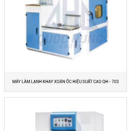
MÁY LÀM LẠNH KHAY XOẮN ỐC HIỆU SUẤT CAO QH - 703