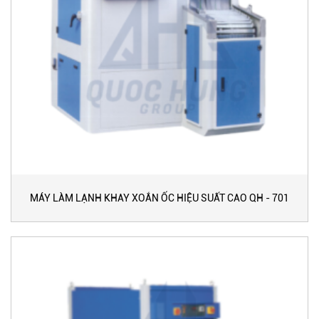
MÁY LÀM LẠNH KHAY XOẮN ỐC HIỆU SUẤT CAO QH - 701