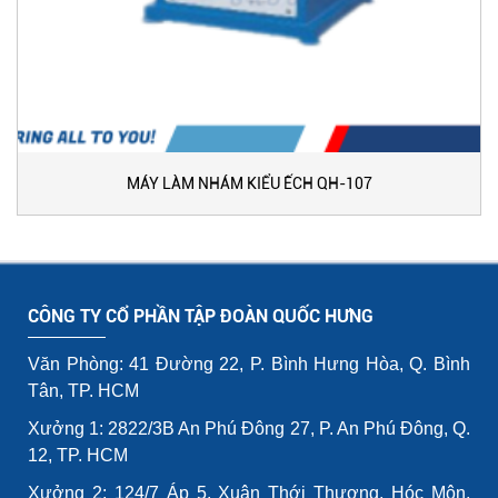
MÁY LÀM NHÁM KIỂU ẾCH QH-107
CÔNG TY CỔ PHẦN TẬP ĐOÀN QUỐC HƯNG
Văn Phòng: 41 Đường 22, P. Bình Hưng Hòa, Q. Bình
Tân, TP. HCM
Xưởng 1: 2822/3B An Phú Đông 27, P. An Phú Đông, Q.
12, TP. HCM
Xưởng 2: 124/7 Áp 5, Xuân Thới Thượng, Hóc Môn,