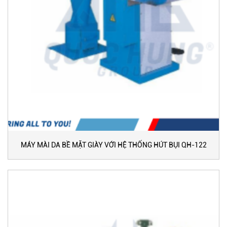
MÁY MÀI DA BỀ MẶT GIÀY VỚI HỆ THỐNG HÚT BỤI QH-122