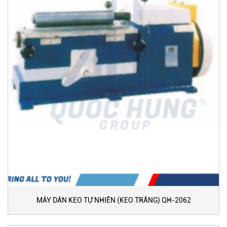
MÁY DÁN KEO TỰ NHIÊN (KEO TRẮNG) QH-2062