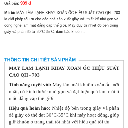
939 đ
Giá bán:
Mô tả:
MÁY LÀM LẠNH KHAY XOẮN ỐC HIỆU SUẤT CAO QH - 703
là giải pháp tối ưu cho các nhà sản xuất giày với thiết kế nhỏ gọn và
công nghệ làm mát đẳng cấp thế giới. Máy duy trì nhiệt độ bên trong
giày và phần đế từ 30°C-35°C, đảm bảo khuôn...
THÔNG TIN CHI TIẾT SẢN PHẨM
MÁY LÀM LẠNH KHAY XOẮN ỐC HIỆU SUẤT
CAO QH - 703
Tính năng tuyệt vời:
Máy làm mát khuôn xoắn ốc mới
nhất, có kích thước nhỏ gọn và đạt hiệu quả làm mát ở
mức đẳng cấp thế giới.
Hiệu quả hoàn hảo:
Nhiệt độ bên trong giày và phần
đế giày có thể đạt 30°C-35°C khi máy hoạt động, giúp
giữ khuôn ở trạng thái tốt nhất với hiệu quả tối ưu.