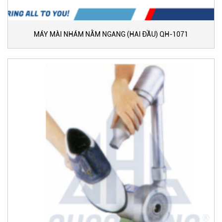
MÁY MÀI NHÁM NẰM NGANG (HAI ĐẦU) QH-1071