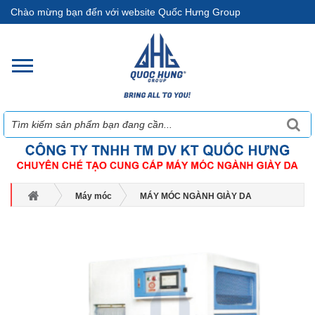
Chào mừng bạn đến với website Quốc Hưng Group
Máy móc
MÁY MÓC NGÀNH GIÀY DA
Máy làm lạnh
MÁY LÀM LẠNH KHAY XOẮN ỐC HIỆU SUẤT CAO QH - 703