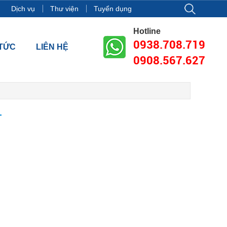
11-13, Tầng 18, tòa nhà Vincom Center Đồng Khởi, Số 72 Lê Thánh 
Dịch vụ
Thư viện
Tuyển dụng
Hotline
0938.708.719
 TỨC
LIÊN HỆ
0908.567.627
T