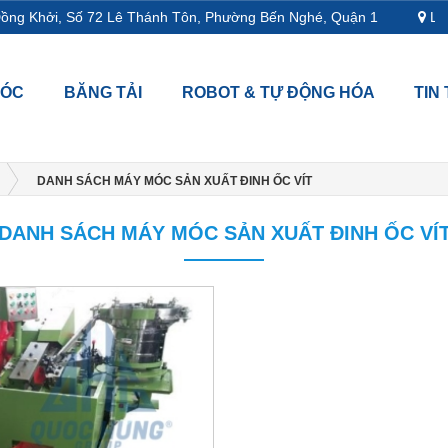
ồng Khởi, Số 72 Lê Thánh Tôn, Phường Bến Nghé, Quận 1
L18-
MÓC
BĂNG TẢI
ROBOT & TỰ ĐỘNG HÓA
TIN
DANH SÁCH MÁY MÓC SẢN XUẤT ĐINH ỐC VÍT
DANH SÁCH MÁY MÓC SẢN XUẤT ĐINH ỐC VÍ