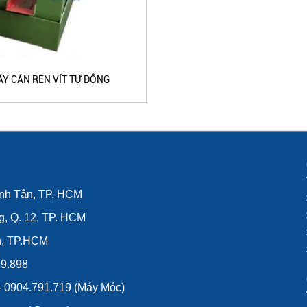
Y CÁN REN VÍT TỰ ĐỘNG
ình Tân, TP. HCM
g, Q. 12, TP. HCM
n, TP.HCM
39.898
 - 0904.791.719 (Máy Móc)