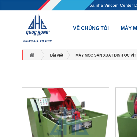
L18-11-13, Tầng 18, tòa nhà Vincom Center Đ
VỀ CHÚNG TÔI
MÁY 
Bài viết
MÁY MÓC SẢN XUẤT ĐINH ỐC VÍT