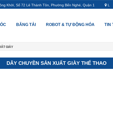
ng Khởi, Số 72 Lê Thánh Tôn, Phường Bến Nghé, Quận 1
L18-1
MÓC
BĂNG TẢI
ROBOT & TỰ ĐỘNG HÓA
TIN
UẤT GIÀY
DÂY CHUYỀN SẢN XUẤT GIÀY THỂ THAO