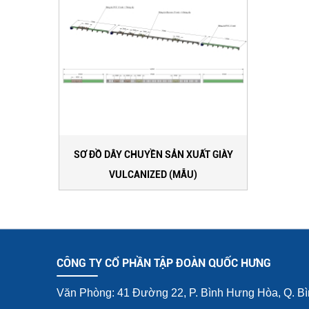
SƠ ĐỒ DÂY CHUYỀN SẢN XUẤT GIÀY
VULCANIZED (MẪU)
CÔNG TY CỔ PHẦN TẬP ĐOÀN QUỐC HƯNG
Văn Phòng: 41 Đường 22, P. Bình Hưng Hòa, Q. B