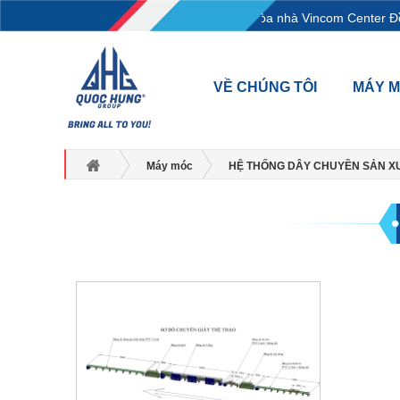
L18-11-13, Tầng 18, tòa nhà Vincom Center Đồ
VỀ CHÚNG TÔI
MÁY 
Máy móc
HỆ THỐNG DÂY CHUYỀN SẢN X