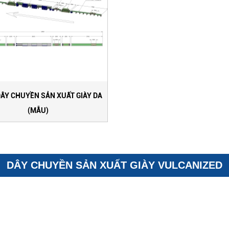
DÂY CHUYỀN SẢN XUẤT GIÀY DA
(MẪU)
DÂY CHUYỀN SẢN XUẤT GIÀY VULCANIZED