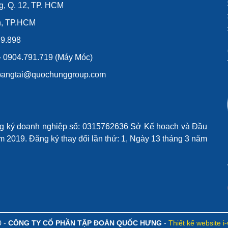
g, Q. 12, TP. HCM
n, TP.HCM
39.898
 - 0904.791.719 (Máy Móc)
lybangtai@quochunggroup.com
ng ký doanh nghiệp số: 0315762636 Sở Kế hoạch và Đầu
 2019. Đăng ký thay đổi lần thứ: 1, Ngày 13 tháng 3 năm
0 -
CÔNG TY CỔ PHẦN TẬP ĐOÀN QUỐC HƯNG
-
Thiết kế website i