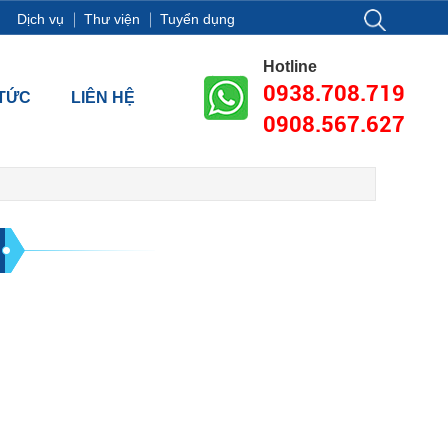
Dịch vụ
Thư viện
Tuyển dụng
1-13, Tầng 18, tòa nhà Vincom Center Đồng Khởi, Số 72 Lê Thánh T
Hotline
0938.708.719
 TỨC
LIÊN HỆ
0908.567.627