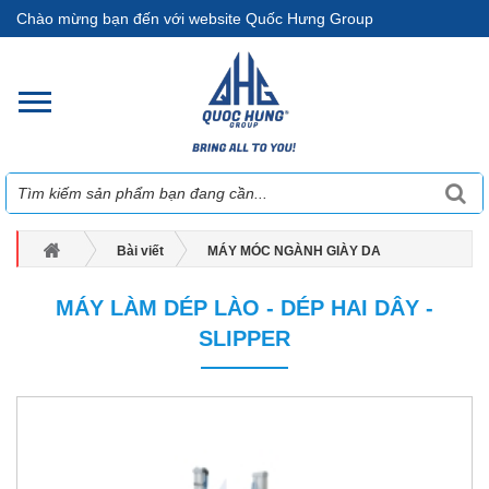
Chào mừng bạn đến với website Quốc Hưng Group
Bài viết
MÁY MÓC NGÀNH GIÀY DA
Máy Làm Dép Lào - Dép Hai Dây - Slipper
MÁY LÀM DÉP LÀO - DÉP HAI DÂY -
SLIPPER