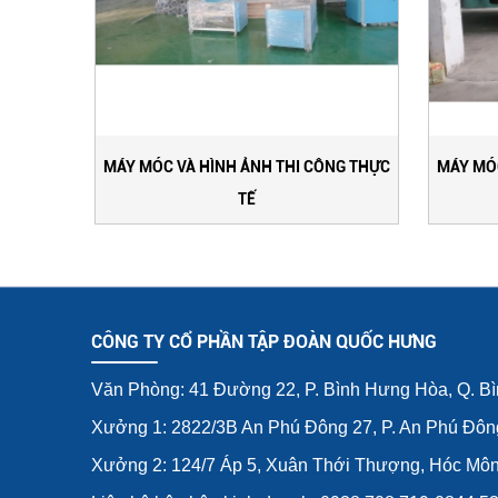
MÁY MÓC VÀ HÌNH ẢNH THI CÔNG THỰC
MÁY MÓC
TẾ
CÔNG TY CỔ PHẦN TẬP ĐOÀN QUỐC HƯNG
Văn Phòng: 41 Đường 22, P. Bình Hưng Hòa, Q. B
Xưởng 1: 2822/3B An Phú Đông 27, P. An Phú Đôn
Xưởng 2: 124/7 Áp 5, Xuân Thới Thượng, Hóc Mô