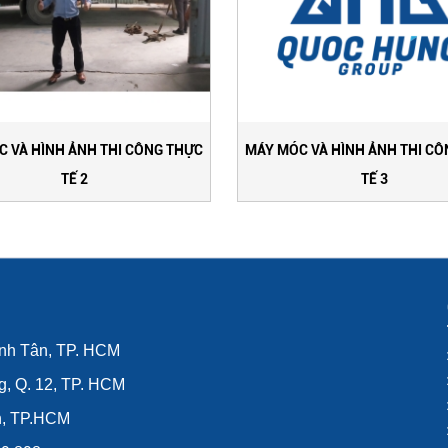
 VÀ HÌNH ẢNH THI CÔNG THỰC
MÁY MÓC VÀ HÌNH ẢNH THI C
TẾ 2
TẾ 3
ình Tân, TP. HCM
g, Q. 12, TP. HCM
n, TP.HCM