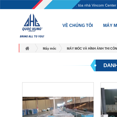
L18-11-13, Tầng 18, tòa nhà Vincom Center 
VỀ CHÚNG TÔI
MÁY 
Máy móc
MÁY MÓC VÀ HÌNH ẢNH THI CÔ
DANH