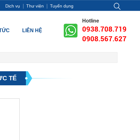
Dịch vụ
Thư viện
Tuyển dụng
-11-13, Tầng 18, tòa nhà Vincom Center Đồng Khởi, Số 72 Lê Thán
Hotline
0938.708.719
 TỨC
LIÊN HỆ
0908.567.627
ỰC TẾ