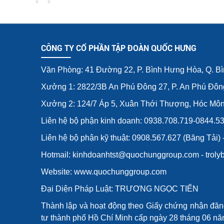
VÀ
VÀ
HÌNH
HÌNH
ẢNH
ẢNH
THI
THI
CÔNG TY CỔ PHẦN TẬP ĐOÀN QUỐC HƯNG
CÔNG
CÔNG
THỰC
THỰC
Văn Phòng: 41 Đường 22, P. Bình Hưng Hòa, Q. B
TẾ
TẾ
2
3
Xưởng 1: 2822/3B An Phú Đông 27, P. An Phú Đôn
Xưởng 2: 124/7 Áp 5, Xuân Thới Thượng, Hóc Mô
Liên hệ bộ phận kinh doanh: 0938.708.719-0844.5
Liên hệ bộ phận kỹ thuật: 0908.567.627 (Băng Tải)
Hotmail: kinhdoanhtst@quochunggroup.com - tro
Website: www.quochunggroup.com
Đại Diện Pháp Luật: TRƯƠNG NGỌC TIẾN
Thành lập và hoạt động theo Giấy chứng nhận đă
tư thành phố Hồ Chí Minh cấp ngày 28 tháng 06 năm