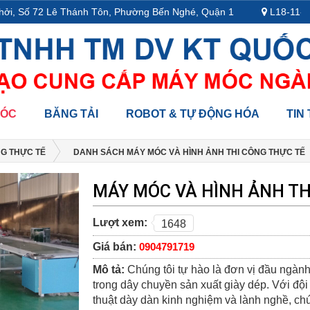
i, Số 72 Lê Thánh Tôn, Phường Bến Nghé, Quận 1
L18-11-13,
MÓC
BĂNG TẢI
ROBOT & TỰ ĐỘNG HÓA
TIN
NG THỰC TẾ
DANH SÁCH MÁY MÓC VÀ HÌNH ẢNH THI CÔNG THỰC TẾ
MÁY MÓC VÀ HÌNH ẢNH TH
Lượt xem:
1648
Giá bán:
0904791719
Mô tả:
Chúng tôi tự hào là đơn vị đầu ngành
trong dây chuyền sản xuất giày dép. Với độ
thuật dày dàn kinh nghiệm và lành nghề, chú