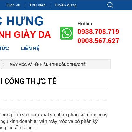
 Tầng 18, tòa nhà Vincom Center Đồng Khởi, Số 72 Lê Thánh Tôn, P
Dịch vụ
Thư viện
Tuyển dụng
Hotline
0938.708.719
0908.567.627
 TỨC
LIÊN HỆ
MÁY MÓC VÀ HÌNH ẢNH THI CÔNG THỰC TẾ
I CÔNG THỰC TẾ
 trong lĩnh vực sản xuất và phân phối các dòng máy
i ngủ kinh doanh tư vấn máy móc và bộ phận kỹ
ng tôi sẵn sàng...