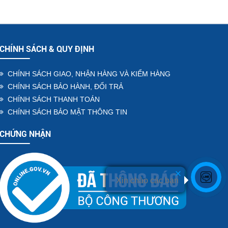
CHÍNH SÁCH & QUY ĐỊNH
CHÍNH SÁCH GIAO, NHẬN HÀNG VÀ KIỂM HÀNG
CHÍNH SÁCH BẢO HÀNH, ĐỔI TRẢ
CHÍNH SÁCH THANH TOÁN
CHÍNH SÁCH BẢO MẬT THÔNG TIN
CHỨNG NHẬN
Xin chào các bạn
Xin chào các bạn