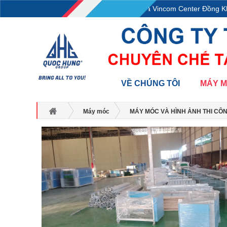
L18-11-13, Tầng 18, tòa nhà Vincom Center Đồng Khở
VỀ CHÚNG TÔI
MÁY 
Máy móc
MÁY MÓC VÀ HÌNH ẢNH THI CÔ