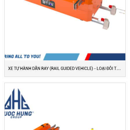
XE TỰ HÀNH DẪN RAY (RAIL GUIDED VEHICLE) - LOẠI ĐÔI TỐC
ĐỘ CAO (120-160 M/PHÚT)