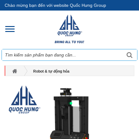
Chào mừng bạn đến với website Quốc Hưng Group
Robot & tự động hóa
ROBOT VẬN CHUYỂN THÔNG MINH
ROBOT NÂNG HẠ THÔNG MINH
Robot xe nâng (Forklift Robot) - ZQ9103