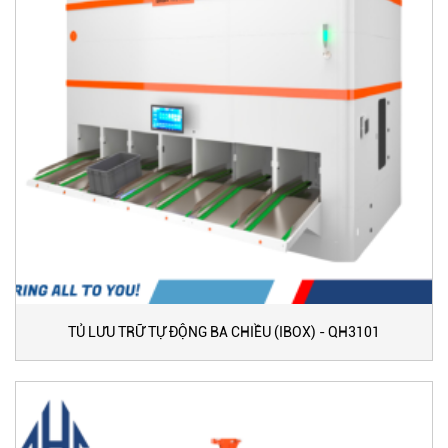
TỦ LƯU TRỮ TỰ ĐỘNG BA CHIỀU (IBOX) - QH3101