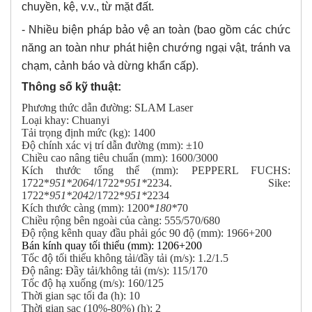
chuyền, kệ, v.v., từ mặt đất
.
-
Nhiều biện pháp bảo vệ an toàn (bao gồm các chức
năng an toàn như phát hiện chướng ngại vật, tránh va
chạm, cảnh báo và dừng khẩn cấp)
.
Thông số kỹ thuật:
Phương thức dẫn đường: SLAM Laser
Loại khay: Chuanyi
Tải trọng định mức (kg): 1400
Độ chính xác vị trí dẫn đường (mm): ±10
Chiều cao nâng tiêu chuẩn (mm): 1600/3000
Kích thước tổng thể (mm):
PEPPERL FUCHS:
1722
*
951
*2064
/
1722
*
951
*
2234
. Sike:
1722
*
951
*2042
/
1722
*
951
*
2234
Kích thước càng (mm): 1200
*
180
*
70
Chiều rộng bên ngoài của càng: 555/570/680
Độ rộng kênh quay đầu phải góc 90 độ (mm): 1966
+200
Bán kính quay tối thiểu (mm): 1206+200
Tốc độ tối thiểu không tải/đầy tải (m/s): 1.2/1.5
Độ nâng: Đầy tải/không tải (m/s): 115/170
Tốc độ hạ xuống (m/s): 160/125
Thời gian sạc tối đa (h): 10
Thời gian sạc (10%-80%) (h): 2