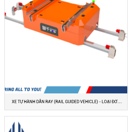
XE TỰ HÀNH DẪN RAY (RAIL GUIDED VEHICLE) - LOẠI ĐƠN
TỐC ĐỘ CAO (120-160 M/PHÚT)