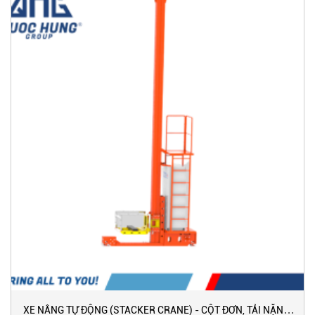
XE NÂNG TỰ ĐỘNG (STACKER CRANE) - CỘT ĐƠN, TẢI NẶNG,