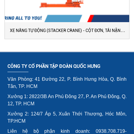
XE NÂNG TỰ ĐỘNG (STACKER CRANE) - CỘT ĐƠN, TẢI NẶNG,
LOẠI ĐƠN SÂU
CÔNG TY CỔ PHẦN TẬP ĐOÀN QUỐC HƯNG
Văn Phòng: 41 Đường 22, P. Bình Hưng Hòa, Q. Bình
Tân, TP. HCM
Xưởng 1: 2822/3B An Phú Đông 27, P. An Phú Đông, Q.
12, TP. HCM
Xưởng 2: 124/7 Áp 5, Xuân Thới Thượng, Hóc Môn,
TP.HCM
Liên hệ bộ phận kinh doanh: 0938.708.719-