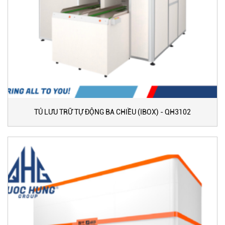
TỦ LƯU TRỮ TỰ ĐỘNG BA CHIỀU (IBOX) - QH3102