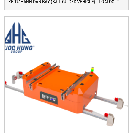
XE TỰ HÀNH DẪN RAY (RAIL GUIDED VEHICLE) - LOẠI ĐÔI TỐC
ĐỘ CƠ BẢN (120 M/PHÚT)