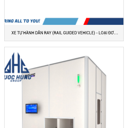
XE TỰ HÀNH DẪN RAY (RAIL GUIDED VEHICLE) - LOẠI ĐƠN
TỐC ĐỘ CƠ BẢN (120 M/PHÚT)