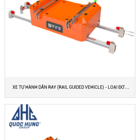
XE TỰ HÀNH DẪN RAY (RAIL GUIDED VEHICLE) - LOẠI ĐƠN
TỐC ĐỘ CAO (120-160 M/PHÚT)