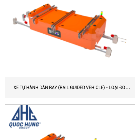
XE TỰ HÀNH DẪN RAY (RAIL GUIDED VEHICLE) - LOẠI ĐÔI
TỐC ĐỘ CAO (120-160 M/PHÚT)