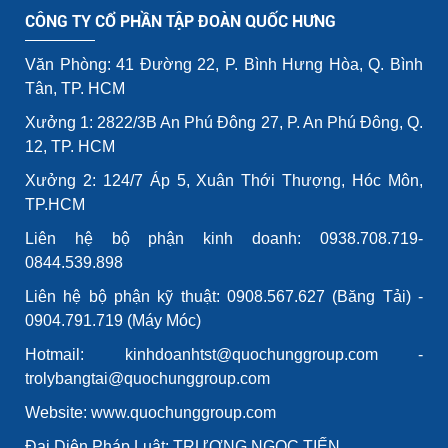
CÔNG TY CỔ PHẦN TẬP ĐOÀN QUỐC HƯNG
Văn Phòng: 41 Đường 22, P. Bình Hưng Hòa, Q. Bình
Tân, TP. HCM
Xưởng 1: 2822/3B An Phú Đông 27, P. An Phú Đông, Q.
12, TP. HCM
Xưởng 2: 124/7 Áp 5, Xuân Thới Thượng, Hóc Môn,
TP.HCM
Liên hệ bộ phận kinh doanh: 0938.708.719-
0844.539.898
Liên hệ bộ phận kỹ thuật: 0908.567.627 (Băng Tải) -
0904.791.719 (Máy Móc)
Hotmail: kinhdoanhtst@quochunggroup.com -
trolybangtai@quochunggroup.com
Website: www.quochunggroup.com
Đại Diện Pháp Luật: TRƯƠNG NGỌC TIẾN