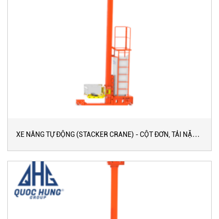
XE NÂNG TỰ ĐỘNG (STACKER CRANE) - CỘT ĐƠN, TẢI NẶNG,
LOẠI SÂU KÉP