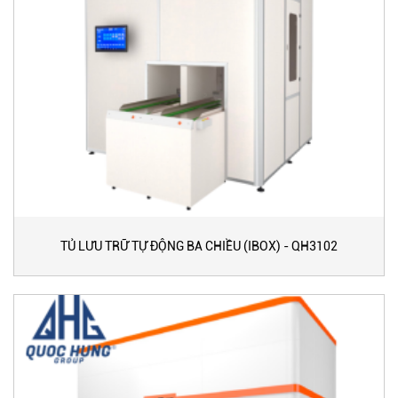
TỦ LƯU TRỮ TỰ ĐỘNG BA CHIỀU (IBOX) - QH3102