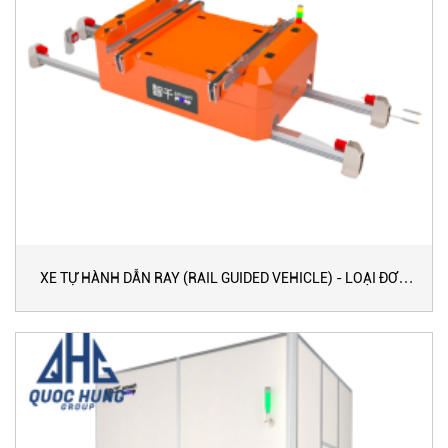
XE TỰ HÀNH DẪN RAY (RAIL GUIDED VEHICLE) - LOẠI ĐƠN
TỐC ĐỘ CƠ BẢN (120 M/PHÚT)