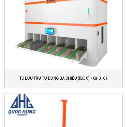
TỦ LƯU TRỮ TỰ ĐỘNG BA CHIỀU (IBOX) - QH3101