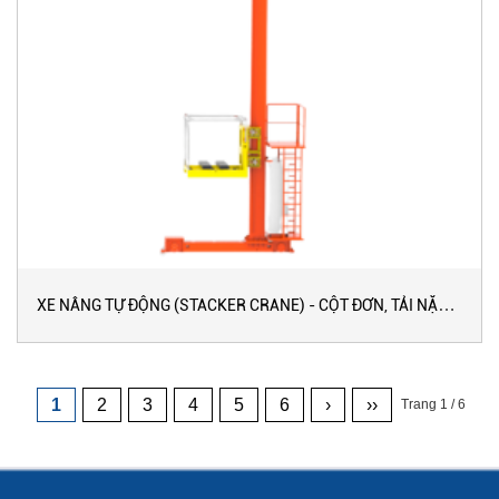
XE NÂNG TỰ ĐỘNG (STACKER CRANE) - CỘT ĐƠN, TẢI NẶNG,
LOẠI ĐƠN SÂU
1
2
3
4
5
6
›
››
Trang 1 / 6