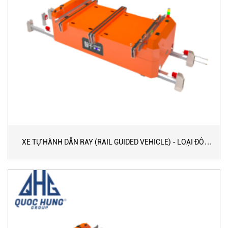
XE TỰ HÀNH DẪN RAY (RAIL GUIDED VEHICLE) - LOẠI ĐÔI
TỐC ĐỘ CƠ BẢN (120 M/PHÚT)