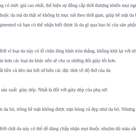
hường có mức giá cao nhất, thể hiện sự đẳng cấp thời thượng khiến mọi
 thuộc da mà da thật sẽ không bị mục nát theo thời gian, giúp bề mặt da
igmented và bạn có thể nhận biết được là da gì qua bao bì của sản phẩm 
Bởi vì loại da này có lỗ chân lông hình tròn thẳng, không khít lại với
ản hơn các loại da khác nên sẽ cho ra những đôi giày tốt hơn.
t bền và dẻo dai bởi sở hữu các đặc tính về độ thở của da
sản xuất giày dép. Nhất là đối với giày dép của phụ nữ.
 hơn da bò, trông bề mặt không được mịn bóng và đẹp như da bò. Nhưng 
 Bởi chất da này có thể dễ dàng chấp nhận mọi thuộc nhuộm đủ màu sắc 