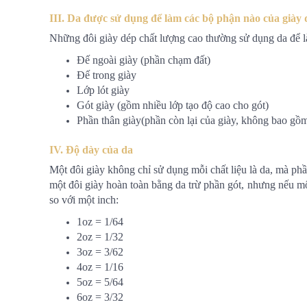
III. Da được sử dụng để làm các bộ phận nào của giày
Những đôi giày dép chất lượng cao thường sử dụng da để 
Đế ngoài giày (phần chạm đất)
Đế trong giày
Lớp lót giày
Gót giày (gồm nhiều lớp tạo độ cao cho gót)
Phần thân giày(phần còn lại của giày, không bao gồ
IV. Độ dày của da
Một đôi giày không chỉ sử dụng mỗi chất liệu là da, mà ph
một đôi giày hoàn toàn bằng da trừ phần gót, nhưng nếu mô
so với một inch:
1oz = 1/64
2oz = 1/32
3oz = 3/62
4oz = 1/16
5oz = 5/64
6oz = 3/32