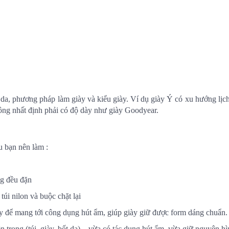
i da, phương pháp làm giày và kiểu giày. Ví dụ giày Ý có xu hướng lị
ông nhất định phải có độ dày như giày Goodyear.
ều bạn nên làm :
ng đều đặn
túi nilon và buộc chặt lại
ày để mang tới công dụng hút ẩm, giúp giày giữ được form dáng chuẩn.
n trong (túi, giày, bốt da) – vừa có tác dụng hút ẩm, vừa giữ nguyên h