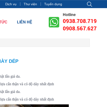
8, tòa nhà Vincom Center Đồng Khởi, Số 72 Lê Thánh Tôn, Phường B
Dịch vụ
Thư viện
Tuyển dụng
Hotline
0938.708.719
 TỨC
LIÊN HỆ
0908.567.627
IÀY DÉP
ật lẫn giả da.
lựa cẩn thận và có độ dày nhất định
ật lẫn giả da.
lựa cẩn thận và có độ dày nhất định