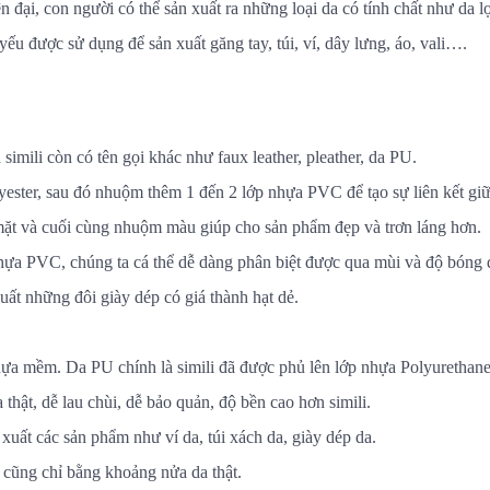
 đại, con người có thể sản xuất ra những loại da có tính chất như da lợ
yếu được sử dụng để sản xuất găng tay, túi, ví, dây lưng, áo, vali….
 simili còn có tên gọi khác như faux leather, pleather, da PU.
lyester, sau đó nhuộm thêm 1 đến 2 lớp nhựa PVC để tạo sự liên kết giữ
 mặt và cuối cùng nhuộm màu giúp cho sản phẩm đẹp và trơn láng hơn.
nhựa PVC, chúng ta cá thể dễ dàng phân biệt được qua mùi và độ bóng đ
uất những đôi giày dép có giá thành hạt dẻ.
hựa mềm. Da PU chính là simili đã được phủ lên lớp nhựa Polyurethan
hật, dễ lau chùi, dễ bảo quản, độ bền cao hơn simili.
xuất các sản phẩm như ví da, túi xách da, giày dép da.
ẻ cũng chỉ bằng khoảng nửa da thật.