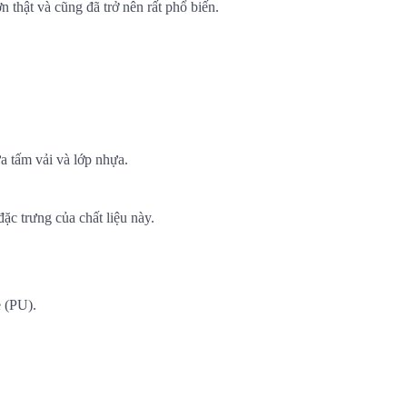
n thật và cũng đã trở nên rất phổ biến.
a tấm vải và lớp nhựa.
ặc trưng của chất liệu này.
e (PU).