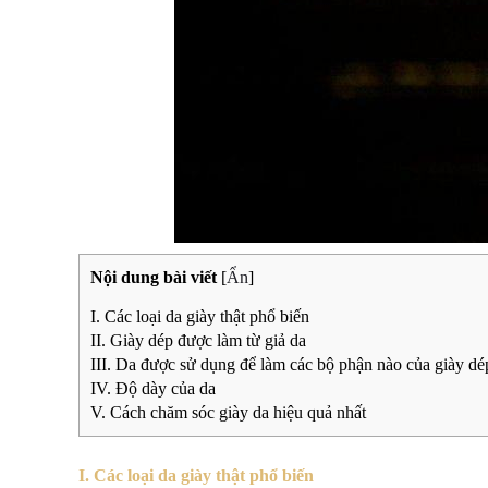
Nội dung bài viết
[
Ẩn
]
I. Các loại da giày thật phổ biến
II. Giày dép được làm từ giả da
III. Da được sử dụng để làm các bộ phận nào của giày dé
IV. Độ dày của da
V. Cách chăm sóc giày da hiệu quả nhất
I. Các loại da giày thật phổ biến