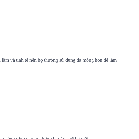
ch lãm và tinh tế nên họ thường sử dụng da mỏng hơn để làm
ình dáng giúp chúng không bị gãy, nứt bề mặt.