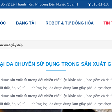
72 Lê Thánh Tôn, Phường Bến Nghé, Quận 1
L18-11-13, Tầng 1
MÓC
BĂNG TẢI
ROBOT & TỰ ĐỘNG HÓA
TIN
ản xuất giày dép
ẠI DA CHUYÊN SỬ DỤNG TRONG SẢN XUẤT G
ược sản xuất từ tương đối nhiều chất liệu khác nhau, bao gồm cả da th
 thất, áo, ví, túi… những loại da được dùng làm giày phải được chọn 
ược sản xuất từ tương đối nhiều chất liệu khác nhau, bao gồm cả da th
 thất, áo, ví, túi… những loại da được dùng làm giày phải được chọn 