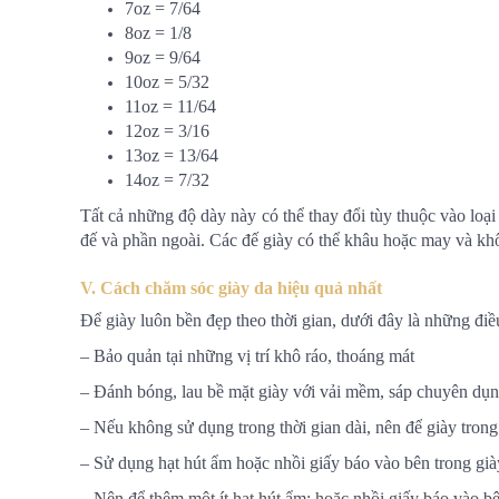
7oz = 7/64
8oz = 1/8
9oz = 9/64
10oz = 5/32
11oz = 11/64
12oz = 3/16
13oz = 13/64
14oz = 7/32
Tất cả những độ dày này có thể thay đổi tùy thuộc vào loạ
đế và phần ngoài. Các đế giày có thể khâu hoặc may và kh
V. Cách chăm sóc giày da hiệu quả nhất
Để giày luôn bền đẹp theo thời gian, dưới đây là những đi
– Bảo quản tại những vị trí khô ráo, thoáng mát
– Đánh bóng, lau bề mặt giày với vải mềm, sáp chuyên dụ
– Nếu không sử dụng trong thời gian dài, nên để giày trong 
– Sử dụng hạt hút ẩm hoặc nhồi giấy báo vào bên trong gi
– Nên để thêm một ít hạt hút ẩm; hoặc nhồi giấy báo vào bê