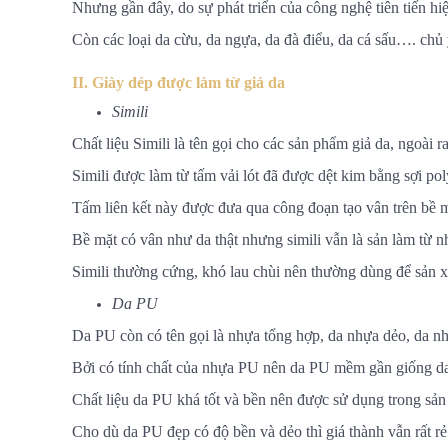
Nhưng gần đây, do sự phát triển của công nghệ tiên tiến hiện
Còn các loại da cừu, da ngựa, da đà điểu, da cá sấu…. chủ 
II. Giày dép được làm từ giả da
Simili
Chất liệu Simili là tên gọi cho các sản phẩm giả da, ngoài ra
Simili được làm từ tấm vải lót đã được dệt kim bằng sợi po
Tấm liên kết này được đưa qua công đoạn tạo vân trên bề
Bề mặt có vân như da thật nhưng simili vẫn là sản làm từ 
Simili thường cứng, khó lau chùi nên thường dùng để sản x
Da PU
Da PU còn có tên gọi là nhựa tổng hợp, da nhựa dẻo, da n
Bởi có tính chất của nhựa PU nên da PU mềm gần giống da t
Chất liệu da PU khá tốt và bền nên được sử dụng trong sản 
Cho dù da PU đẹp có độ bền và dẻo thì giá thành vẫn rất r