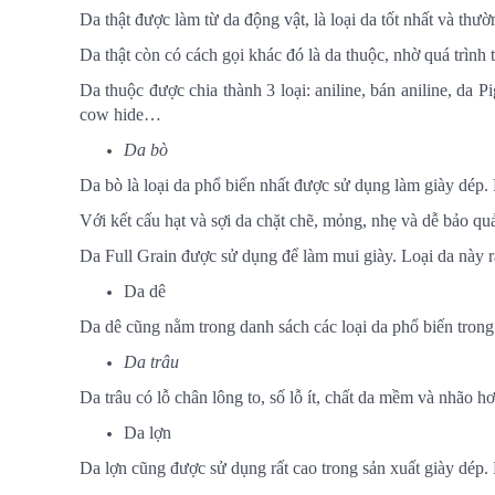
Da thật được làm từ da động vật, là loại da tốt nhất và t
Da thật còn có cách gọi khác đó là da thuộc, nhờ quá trình
Da thuộc được chia thành 3 loại: aniline, bán aniline, da P
cow hide…
Da bò
Da bò là loại da phổ biến nhất được sử dụng làm giày dép. 
Với kết cấu hạt và sợi da chặt chẽ, mỏng, nhẹ và dễ bảo qu
Da Full Grain được sử dụng để làm mui giày. Loại da này rấ
Da dê
Da dê cũng nằm trong danh sách các loại da phổ biến trong 
Da trâu
Da trâu có lỗ chân lông to, số lỗ ít, chất da mềm và nhão
Da lợn
Da lợn cũng được sử dụng rất cao trong sản xuất giày dép.