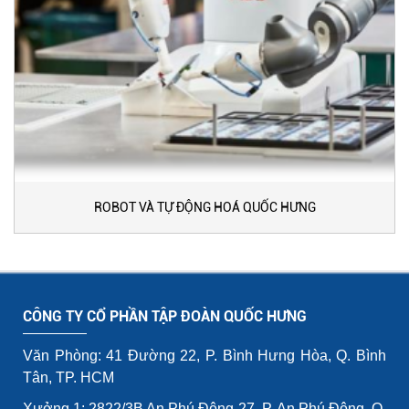
ROBOT VÀ TỰ ĐỘNG HOÁ QUỐC HƯNG
CÔNG TY CỔ PHẦN TẬP ĐOÀN QUỐC HƯNG
Văn Phòng: 41 Đường 22, P. Bình Hưng Hòa, Q. Bình
Tân, TP. HCM
Xưởng 1: 2822/3B An Phú Đông 27, P. An Phú Đông, Q.