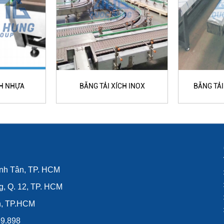
CH NHỰA
BĂNG TẢI XÍCH INOX
BĂNG TẢ
ình Tân, TP. HCM
g, Q. 12, TP. HCM
n, TP.HCM
39.898