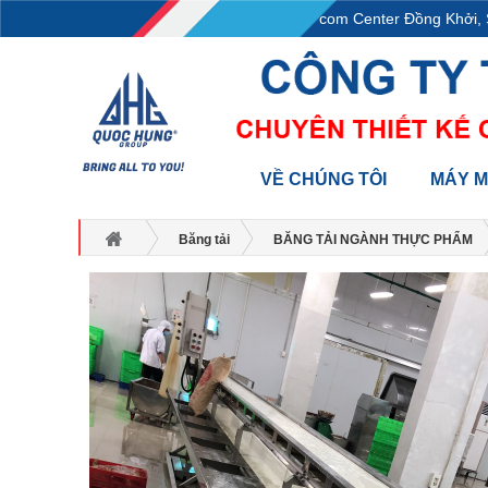
L18-11-13, Tầng 18, tòa nhà Vincom Center Đồng Khởi, Số
VỀ CHÚNG TÔI
MÁY 
Băng tải
BĂNG TẢI NGÀNH THỰC PHẨM