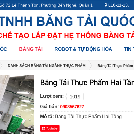
 72 Lê Thánh Tôn, Phường Bến Nghé, Quận 1
L18-11-13, Tầng 
MÓC
BĂNG TẢI
ROBOT & TỰ ĐỘNG HÓA
TIN
DANH SÁCH BĂNG TẢI NGÀNH THỰC PHẨM
Băng Tải Thực Phẩm 
Băng Tải Thực Phẩm Hai Tầ
Lượt xem:
1019
Giá bán:
0908567627
Mô tả:
Băng Tải Thực Phẩm Hai Tầng
Youtube