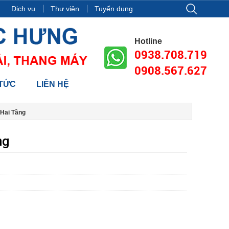
18, tòa nhà Vincom Center Đồng Khởi, Số 72 Lê Thánh Tôn, Phường
Dịch vụ
Thư viện
Tuyển dụng
Hotline
0938.708.719
0908.567.627
 TỨC
LIÊN HỆ
Hai Tầng
ng