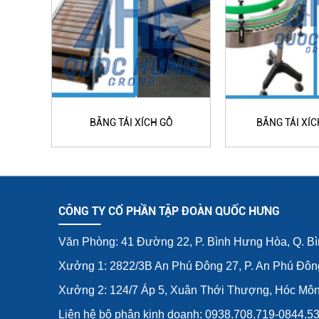
BĂNG TẢI XÍCH GỖ
BĂNG TẢI XÍ
CÔNG TY CỔ PHẦN TẬP ĐOÀN QUỐC HƯNG
Văn Phòng: 41 Đường 22, P. Bình Hưng Hòa, Q. B
Xưởng 1: 2822/3B An Phú Đông 27, P. An Phú Đôn
Xưởng 2: 124/7 Áp 5, Xuân Thới Thượng, Hóc Mô
Liên hệ bộ phận kinh doanh: 0938.708.719-0844.5