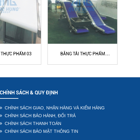
I THỰC PHẨM 03
BĂNG TẢI THỰC PHẨM
B
NGHIÊNG
CHÍNH SÁCH & QUY ĐỊNH
CHÍNH SÁCH GIAO, NHẬN HÀNG VÀ KIỂM HÀNG
CHÍNH SÁCH BẢO HÀNH, ĐỔI TRẢ
CHÍNH SÁCH THANH TOÁN
CHÍNH SÁCH BẢO MẬT THÔNG TIN