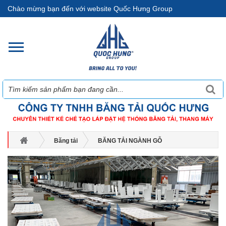
Chào mừng bạn đến với website Quốc Hưng Group
Băng tải
BĂNG TẢI NGÀNH GỖ
DANH SÁCH BĂNG TẢI NGÀNH GỖ
Băng Tải Chạy Trên Đường Ray Ngành Gỗ