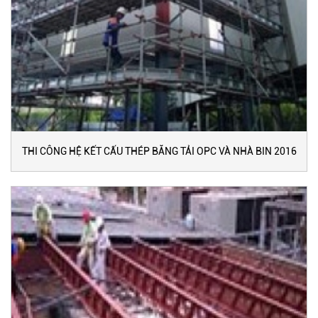
THI CÔNG HỆ KẾT CẤU THÉP BĂNG TẢI OPC VÀ NHÀ BIN 2016