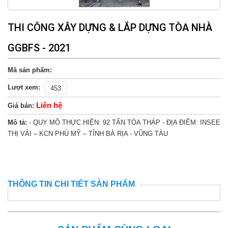
THI CÔNG XÂY DỰNG & LẮP DỰNG TÒA NHÀ
GGBFS - 2021
Mã sản phẩm:
Lượt xem:
453
Liên hệ
Giá bán:
Mô tả:
- QUY MÔ THỰC HIỆN: 92 TẤN TÒA THÁP - ĐỊA ĐIỂM: INSEE
THỊ VẢI – KCN PHÚ MỸ – TỈNH BÀ RỊA - VŨNG TÀU
THÔNG TIN CHI TIẾT SẢN PHẨM