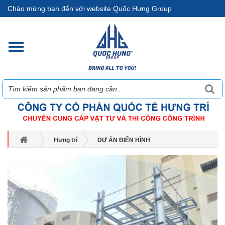
Chào mừng bạn đến với website Quốc Hưng Group
Hưng trí
DỰ ÁN ĐIỂN HÌNH
XÂY DỰNG CÔNG TRÌNH CÔNG NGHIỆP, DÂN DỤNG
THI CÔNG XÂY DỰNG & LẮP DỰNG TÒA NHÀ GGBFS - 2021