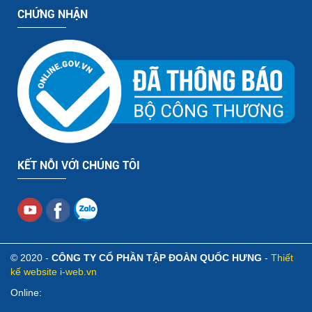
CHỨNG NHẬN
KẾT NỖI VỚI CHÚNG TÔI
© 2020 -
CÔNG TY CỔ PHẦN TẬP ĐOÀN QUỐC HƯNG
-
Thiết
kế website i-web.vn
Online: