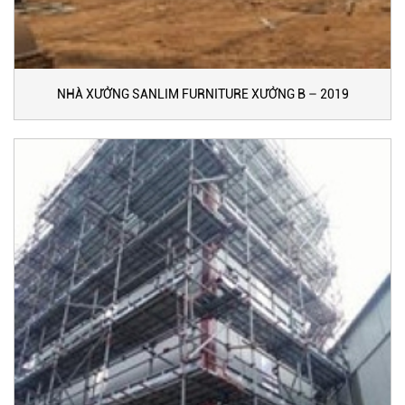
NHÀ XƯỞNG SANLIM FURNITURE XƯỞNG B – 2019