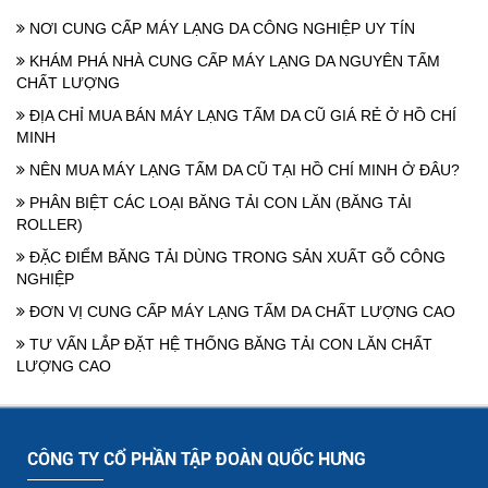
NƠI CUNG CẤP MÁY LẠNG DA CÔNG NGHIỆP UY TÍN
KHÁM PHÁ NHÀ CUNG CẤP MÁY LẠNG DA NGUYÊN TẤM
CHẤT LƯỢNG
ĐỊA CHỈ MUA BÁN MÁY LẠNG TẤM DA CŨ GIÁ RẺ Ở HỒ CHÍ
MINH
NÊN MUA MÁY LẠNG TẤM DA CŨ TẠI HỒ CHÍ MINH Ở ĐÂU?
PHÂN BIỆT CÁC LOẠI BĂNG TẢI CON LĂN (BĂNG TẢI
ROLLER)
ĐẶC ĐIỂM BĂNG TẢI DÙNG TRONG SẢN XUẤT GỖ CÔNG
NGHIỆP
ĐƠN VỊ CUNG CẤP MÁY LẠNG TẤM DA CHẤT LƯỢNG CAO
TƯ VẤN LẮP ĐẶT HỆ THỐNG BĂNG TẢI CON LĂN CHẤT
LƯỢNG CAO
CÔNG TY CỔ PHẦN TẬP ĐOÀN QUỐC HƯNG