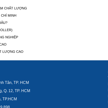
ẤM CHẤT LƯỢNG
 CHÍ MINH
ĐÂU?
ROLLER)
NG NGHIỆP
 CAO
ẤT LƯỢNG CAO
ình Tân, TP. HCM
g, Q. 12, TP. HCM
n, TP.HCM
39.898