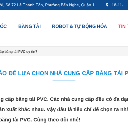
 Số 72 Lê Thánh Tôn, Phường Bến Nghé, Quận 1
L18-11-13, Tầ
MÓC
BĂNG TẢI
ROBOT & TỰ ĐỘNG HÓA
TIN
ấp băng tải PVC uy tín?
NÀO ĐỂ LỰA CHỌN NHÀ CUNG CẤP BĂNG TẢI P
cung cấp băng tải PVC. Các nhà cung cấp đều có đa 
n xuất khác nhau. Vậy đâu là tiêu chí để chọn ra nh
băng tải PVC. Cùng theo dõi nhé!