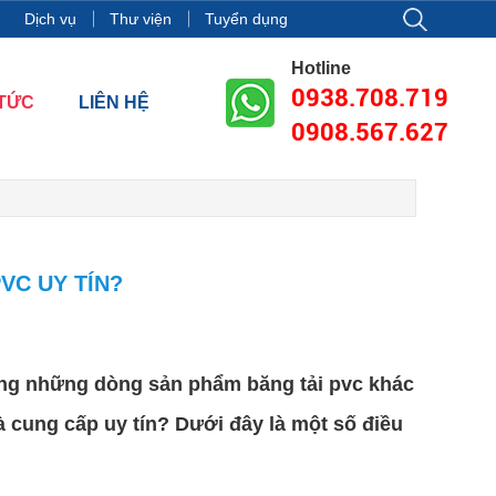
ng 18, tòa nhà Vincom Center Đồng Khởi, Số 72 Lê Thánh Tôn, Phư
Dịch vụ
Thư viện
Tuyển dụng
Hotline
0938.708.719
 TỨC
LIÊN HỆ
0908.567.627
VC UY TÍN?
dạng những dòng sản phẩm băng tải pvc khác
à cung cấp uy tín? Dưới đây là một số điều