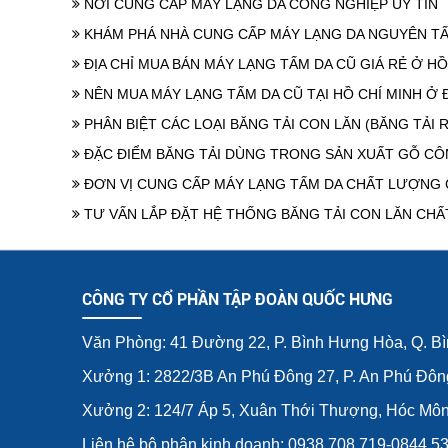
NƠI CUNG CẤP MÁY LẠNG DA CÔNG NGHIỆP UY TÍN
KHÁM PHÁ NHÀ CUNG CẤP MÁY LẠNG DA NGUYÊN T
ĐỊA CHỈ MUA BÁN MÁY LẠNG TẤM DA CŨ GIÁ RẺ Ở HỒ
NÊN MUA MÁY LẠNG TẤM DA CŨ TẠI HỒ CHÍ MINH Ở 
PHÂN BIỆT CÁC LOẠI BĂNG TẢI CON LĂN (BĂNG TẢI 
ĐẶC ĐIỂM BĂNG TẢI DÙNG TRONG SẢN XUẤT GỖ CÔ
ĐƠN VỊ CUNG CẤP MÁY LẠNG TẤM DA CHẤT LƯỢNG
TƯ VẤN LẮP ĐẶT HỆ THỐNG BĂNG TẢI CON LĂN CH
CÔNG TY CỔ PHẦN TẬP ĐOÀN QUỐC HƯNG
Văn Phòng: 41 Đường 22, P. Bình Hưng Hòa, Q. B
Xưởng 1: 2822/3B An Phú Đông 27, P. An Phú Đôn
Xưởng 2: 124/7 Áp 5, Xuân Thới Thượng, Hóc Mô
Liên hệ bộ phận kinh doanh: 0938.708.719-0844.5