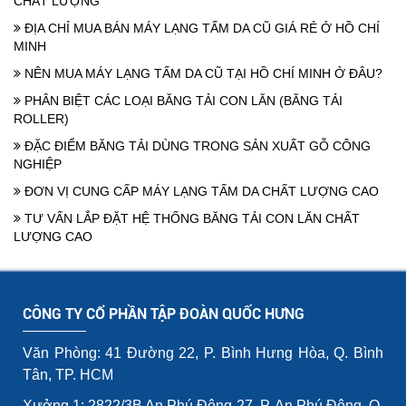
CHẤT LƯỢNG
ĐỊA CHỈ MUA BÁN MÁY LẠNG TẤM DA CŨ GIÁ RẺ Ở HỒ CHÍ
MINH
NÊN MUA MÁY LẠNG TẤM DA CŨ TẠI HỒ CHÍ MINH Ở ĐÂU?
PHÂN BIỆT CÁC LOẠI BĂNG TẢI CON LĂN (BĂNG TẢI
ROLLER)
ĐẶC ĐIỂM BĂNG TẢI DÙNG TRONG SẢN XUẤT GỖ CÔNG
NGHIỆP
ĐƠN VỊ CUNG CẤP MÁY LẠNG TẤM DA CHẤT LƯỢNG CAO
TƯ VẤN LẮP ĐẶT HỆ THỐNG BĂNG TẢI CON LĂN CHẤT
LƯỢNG CAO
CÔNG TY CỔ PHẦN TẬP ĐOÀN QUỐC HƯNG
Văn Phòng: 41 Đường 22, P. Bình Hưng Hòa, Q. Bình
Tân, TP. HCM
Xưởng 1: 2822/3B An Phú Đông 27, P. An Phú Đông, Q.