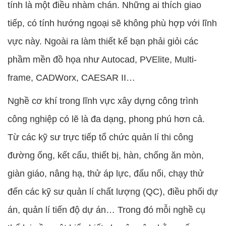
tính là một điều nhàm chán. Những ai thích giao
tiếp, có tính hướng ngoại sẽ không phù hợp với lĩnh
vực này. Ngoài ra làm thiết kế bạn phải giỏi các
phầm mền đồ họa như Autocad, PVElite, Multi-
frame, CADWorx, CAESAR II…
Nghề cơ khí trong lĩnh vực xây dựng công trình
công nghiệp có lẽ là đa dạng, phong phú hơn cả.
Từ các kỹ sư trực tiếp tổ chức quản lí thi công
đường ống, kết cấu, thiết bị, hàn, chống ăn mòn,
giàn giáo, nâng hạ, thử áp lực, đấu nối, chạy thử
đến các kỹ sư quản lí chất lượng (QC), điều phối dự
án, quản lí tiến độ dự án… Trong đó mỗi nghề cụ