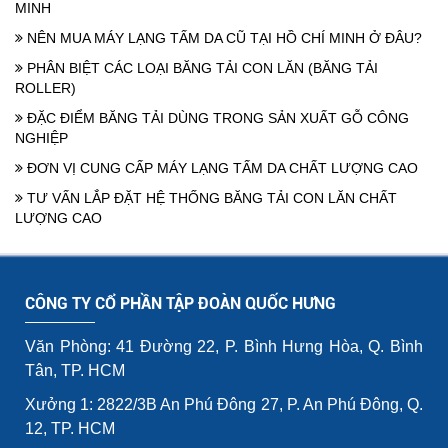
MINH
NÊN MUA MÁY LẠNG TẤM DA CŨ TẠI HỒ CHÍ MINH Ở ĐÂU?
PHÂN BIỆT CÁC LOẠI BĂNG TẢI CON LĂN (BĂNG TẢI
ROLLER)
ĐẶC ĐIỂM BĂNG TẢI DÙNG TRONG SẢN XUẤT GỖ CÔNG
NGHIỆP
ĐƠN VỊ CUNG CẤP MÁY LẠNG TẤM DA CHẤT LƯỢNG CAO
TƯ VẤN LẮP ĐẶT HỆ THỐNG BĂNG TẢI CON LĂN CHẤT
LƯỢNG CAO
CÔNG TY CỔ PHẦN TẬP ĐOÀN QUỐC HƯNG
Văn Phòng: 41 Đường 22, P. Bình Hưng Hòa, Q. Bình
Tân, TP. HCM
Xưởng 1: 2822/3B An Phú Đông 27, P. An Phú Đông, Q.
12, TP. HCM