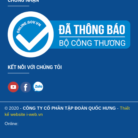
CHỨNG NHẬN
KẾT NỖI VỚI CHÚNG TÔI
© 2020 -
CÔNG TY CỔ PHẦN TẬP ĐOÀN QUỐC HƯNG
-
Thiết
kế website i-web.vn
Online: