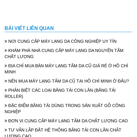
BÀI VIẾT LIÊN QUAN
NƠI CUNG CẤP MÁY LẠNG DA CÔNG NGHIỆP UY TÍN
KHÁM PHÁ NHÀ CUNG CẤP MÁY LẠNG DA NGUYÊN TẤM
CHẤT LƯỢNG
ĐỊA CHỈ MUA BÁN MÁY LẠNG TẤM DA CŨ GIÁ RẺ Ở HỒ CHÍ
MINH
NÊN MUA MÁY LẠNG TẤM DA CŨ TẠI HỒ CHÍ MINH Ở ĐÂU?
PHÂN BIỆT CÁC LOẠI BĂNG TẢI CON LĂN (BĂNG TẢI
ROLLER)
ĐẶC ĐIỂM BĂNG TẢI DÙNG TRONG SẢN XUẤT GỖ CÔNG
NGHIỆP
ĐƠN VỊ CUNG CẤP MÁY LẠNG TẤM DA CHẤT LƯỢNG CAO
TƯ VẤN LẮP ĐẶT HỆ THỐNG BĂNG TẢI CON LĂN CHẤT
LƯỢNG CAO