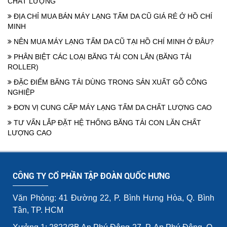
CHẤT LƯỢNG
ĐỊA CHỈ MUA BÁN MÁY LẠNG TẤM DA CŨ GIÁ RẺ Ở HỒ CHÍ
MINH
NÊN MUA MÁY LẠNG TẤM DA CŨ TẠI HỒ CHÍ MINH Ở ĐÂU?
PHÂN BIỆT CÁC LOẠI BĂNG TẢI CON LĂN (BĂNG TẢI
ROLLER)
ĐẶC ĐIỂM BĂNG TẢI DÙNG TRONG SẢN XUẤT GỖ CÔNG
NGHIỆP
ĐƠN VỊ CUNG CẤP MÁY LẠNG TẤM DA CHẤT LƯỢNG CAO
TƯ VẤN LẮP ĐẶT HỆ THỐNG BĂNG TẢI CON LĂN CHẤT
LƯỢNG CAO
CÔNG TY CỔ PHẦN TẬP ĐOÀN QUỐC HƯNG
Văn Phòng: 41 Đường 22, P. Bình Hưng Hòa, Q. Bình
Tân, TP. HCM