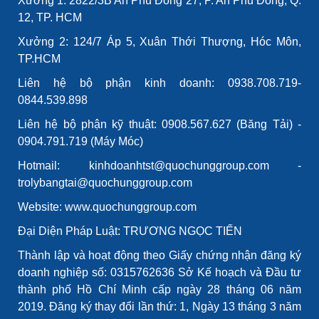
Xưởng 1: 2822/3B An Phú Đông 27, P. An Phú Đông, Q.
12, TP. HCM
Xưởng 2: 124/7 Áp 5, Xuân Thới Thượng, Hóc Môn,
TP.HCM
Liên hệ bộ phận kinh doanh: 0938.708.719-
0844.539.898
Liên hệ bộ phận kỹ thuật: 0908.567.627 (Băng Tải) -
0904.791.719 (Máy Móc)
Hotmail: kinhdoanhtst@quochunggroup.com -
trolybangtai@quochunggroup.com
Website: www.quochunggroup.com
Đại Diện Pháp Luật: TRƯƠNG NGỌC TIẾN
Thành lập và hoạt động theo Giấy chứng nhận đăng ký
doanh nghiệp số: 0315762636 Sở Kế hoạch và Đầu tư
thành phố Hồ Chí Minh cấp ngày 28 tháng 06 năm
2019. Đăng ký thay đổi lần thứ: 1, Ngày 13 tháng 3 năm