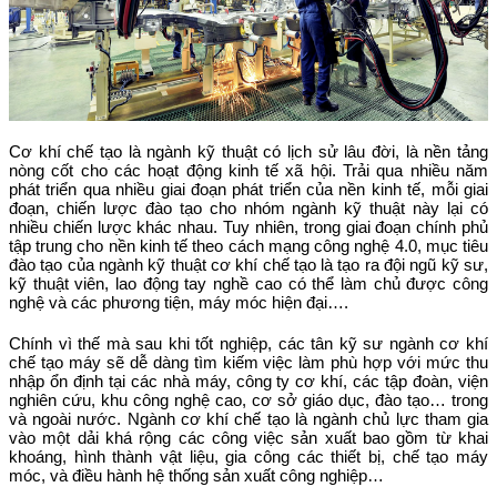
Cơ khí chế tạo là ngành kỹ thuật có lịch sử lâu đời, là nền tảng
nòng cốt cho các hoạt động kinh tế xã hội. Trải qua nhiều năm
phát triển qua nhiều giai đoạn phát triển của nền kinh tế, mỗi giai
đoạn, chiến lược đào tạo cho nhóm ngành kỹ thuật này lại có
nhiều chiến lược khác nhau. Tuy nhiên, trong giai đoạn chính phủ
tập trung cho nền kinh tế theo cách mạng công nghệ 4.0, mục tiêu
đào tạo của ngành kỹ thuật cơ khí chế tạo là tạo ra đội ngũ kỹ sư,
kỹ thuật viên, lao động tay nghề cao có thể làm chủ được công
nghệ và các phương tiện, máy móc hiện đại….
Chính vì thế mà sau khi tốt nghiệp, các tân kỹ sư ngành cơ khí
chế tạo máy sẽ dễ dàng tìm kiếm việc làm phù hợp với mức thu
nhập ổn định tại các nhà máy, công ty cơ khí, các tập đoàn, viện
nghiên cứu, khu công nghệ cao, cơ sở giáo dục, đào tạo… trong
và ngoài nước. Ngành cơ khí chế tạo là ngành chủ lực tham gia
vào một dải khá rộng các công việc sản xuất bao gồm từ khai
khoáng, hình thành vật liệu, gia công các thiết bị, chế tạo máy
móc, và điều hành hệ thống sản xuất công nghiệp…