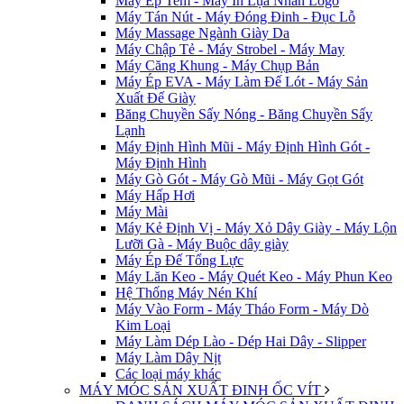
Máy Ép Tem - Máy In Lụa Nhãn Logo
Máy Tán Nút - Máy Đóng Đinh - Đục Lỗ
Máy Massage Ngành Giày Da
Máy Chập Tẻ - Máy Strobel - Máy May
Máy Căng Khung - Máy Chụp Bản
Máy Ép EVA - Máy Làm Đế Lót - Máy Sản
Xuất Đế Giày
Băng Chuyền Sấy Nóng - Băng Chuyền Sấy
Lạnh
Máy Định Hình Mũi - Máy Định Hình Gót -
Máy Định Hình
Máy Gò Gót - Máy Gò Mũi - Máy Gọt Gót
Máy Hấp Hơi
Máy Mài
Máy Kẻ Định Vị - Máy Xỏ Dây Giày - Máy Lộn
Lưỡi Gà - Máy Buộc dây giày
Máy Ép Đế Tổng Lực
Máy Lăn Keo - Máy Quét Keo - Máy Phun Keo
Hệ Thống Máy Nén Khí
Máy Vào Form - Máy Tháo Form - Máy Dò
Kim Loại
Máy Làm Dép Lào - Dép Hai Dây - Slipper
Máy Làm Dây Nịt
Các loại máy khác
MÁY MÓC SẢN XUẤT ĐINH ỐC VÍT