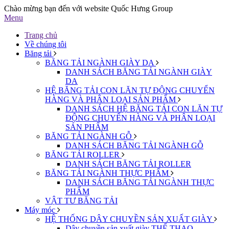
Chào mừng bạn đến với website Quốc Hưng Group
Menu
Trang chủ
Về chúng tôi
Băng tải
BĂNG TẢI NGÀNH GIÀY DA
DANH SÁCH BĂNG TẢI NGÀNH GIÀY
DA
HỆ BĂNG TẢI CON LĂN TỰ ĐỘNG CHUYỂN
HÀNG VÀ PHÂN LOẠI SẢN PHẨM
DANH SÁCH HỆ BĂNG TẢI CON LĂN TỰ
ĐỘNG CHUYỂN HÀNG VÀ PHÂN LOẠI
SẢN PHẨM
BĂNG TẢI NGÀNH GỖ
DANH SÁCH BĂNG TẢI NGÀNH GỖ
BĂNG TẢI ROLLER
DANH SÁCH BĂNG TẢI ROLLER
BĂNG TẢI NGÀNH THỰC PHẨM
DANH SÁCH BĂNG TẢI NGÀNH THỰC
PHẨM
VẬT TƯ BĂNG TẢI
Máy móc
HỆ THỐNG DÂY CHUYỀN SẢN XUẤT GIÀY
Dây chuyền sản xuất giày THỂ THAO