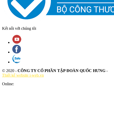
Kết nỗi với chúng tôi
© 2020 -
CÔNG TY CỔ PHẦN TẬP ĐOÀN QUỐC HƯNG
-
Thiết kế website i-web.vn
Online: