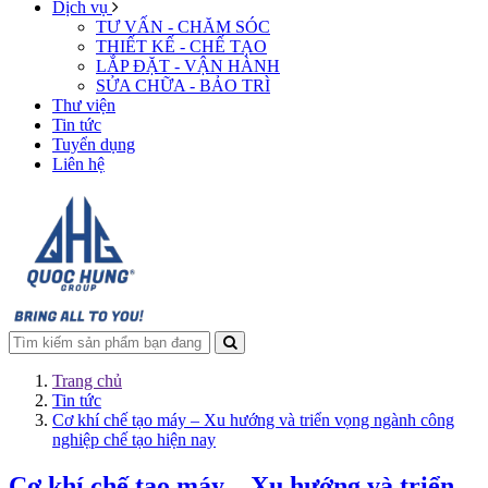
Dịch vụ
TƯ VẤN - CHĂM SÓC
THIẾT KẾ - CHẾ TẠO
LẮP ĐẶT - VẬN HÀNH
SỬA CHỮA - BẢO TRÌ
Thư viện
Tin tức
Tuyển dụng
Liên hệ
Trang chủ
Tin tức
Cơ khí chế tạo máy – Xu hướng và triển vọng ngành công
nghiệp chế tạo hiện nay
Cơ khí chế tạo máy – Xu hướng và triển