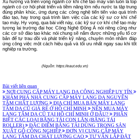
Xu hướng và triển vọng ngành cơ khí chế tạo máy vẫn luôn là top
ngành có cơ hội phát triển và tiềm năng lớn nếu nước ta tập trung
đúng phân khúc, ứng dụng các công nghệ tiến tiến vào quá trình
đào tạo, hay trong quá trình làm việc của các kỹ sư cơ khí chế
tạo máy. Hy vọng, qua bài viết này, các kỹ sư cơ khí chế tạo máy
tương lai trường đại học Công Nghệ Đông Á nói riêng cũng như
các cơ sở đào tạo khác nói chung sẽ nắm được những yếu tố cơ
bản để tự trau dồi và phát triển kỹ năng, chuyên môn nhằm đáp
ứng công việc một cách hiệu quả và tối ưu nhất ngay sau khi tốt
nghiệp ra trường.
(Nguồn: https://eaut.edu.vn)
Bài viết liên quan
NƠI CUNG CẤP MÁY LẠNG DA CÔNG NGHIỆP UY TÍN
KHÁM PHÁ NHÀ CUNG CẤP MÁY LẠNG DA NGUYÊN
TẤM CHẤT LƯỢNG
ĐỊA CHỈ MUA BÁN MÁY LẠNG
TẤM DA CŨ GIÁ RẺ Ở HỒ CHÍ MINH
NÊN MUA MÁY
LẠNG TẤM DA CŨ TẠI HỒ CHÍ MINH Ở ĐÂU?
PHÂN
BIỆT CÁC LOẠI BĂNG TẢI CON LĂN (BĂNG TẢI
ROLLER)
ĐẶC ĐIỂM BĂNG TẢI DÙNG TRONG SẢN
XUẤT GỖ CÔNG NGHIỆP
ĐƠN VỊ CUNG CẤP MÁY
LẠNG TẤM DA CHẤT LƯỢNG CAO
TƯ VẤN LẮP ĐẶT