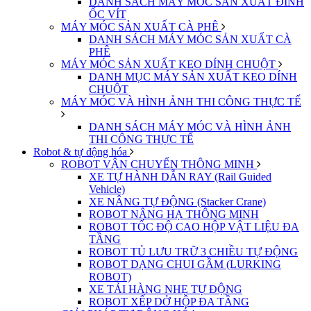
DANH SÁCH MÁY MÓC SẢN XUẤT ĐINH
ỐC VÍT
MÁY MÓC SẢN XUẤT CÀ PHÊ
DANH SÁCH MÁY MÓC SẢN XUẤT CÀ
PHÊ
MÁY MÓC SẢN XUẤT KEO DÍNH CHUỘT
DANH MỤC MÁY SẢN XUẤT KEO DÍNH
CHUỘT
MÁY MÓC VÀ HÌNH ẢNH THI CÔNG THỰC TẾ
DANH SÁCH MÁY MÓC VÀ HÌNH ẢNH
THI CÔNG THỰC TẾ
Robot & tự động hóa
ROBOT VẬN CHUYỂN THÔNG MINH
XE TỰ HÀNH DẪN RAY (Rail Guided
Vehicle)
XE NÂNG TỰ ĐỘNG (Stacker Crane)
ROBOT NÂNG HẠ THÔNG MINH
ROBOT TỐC ĐỘ CAO HỘP VẬT LIỆU ĐA
TẦNG
ROBOT TỦ LƯU TRỮ 3 CHIỀU TỰ ĐỘNG
ROBOT DẠNG CHUI GẦM (LURKING
ROBOT)
XE TẢI HÀNG NHẸ TỰ ĐỘNG
ROBOT XẾP DỞ HỘP ĐA TẦNG