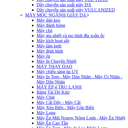
Dây chuyền sản xuất giày DA
Dây chuyền sản xuất giày VULCANIZED
MÁY MÓC NGÀNH GIÀY DA
Máy dán keo
Máy đánh bóng
Máy chà
Máy gia nhiệt và tạo hình đĩa xoắn ốc
Máy kích hoạt sấy
Máy làm lạnh
Máy định hình
Máy ép
Máy In Chuyển Nhiệt
MÁY THAY DAO
Máy chiếu sáng tia UV
Máy In Tem - Máy Dán Nhãn - Máy Ủi Nhãn -
Máy Dập Nhãn
MÁY ÉP 4 TRỤ LẠNH
Băng Tải Dò Kim
Máy Chặt
Máy Cắt Dây - Máy Cắt
Máy Xén Biên - Máy Gập Biên
Máy Lạng
Máy Ép Mũi Nosew Nóng Lạnh - Máy Ép Nhiệt
Máy Ép Cao Tần