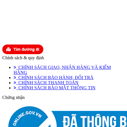
Đại Diện Pháp Luật: TRƯƠNG NGỌC TIẾN
Thành lập và hoạt động theo Giấy chứng nhận đăng ký
doanh nghiệp số: 0315762636 Sở Kế hoạch và Đầu tư
thành phố Hồ Chí Minh cấp ngày 28 tháng 06 năm 2019.
Đăng ký thay đổi lần thứ: 1, Ngày 13 tháng 3 năm 2023
Chính sách & quy định
CHÍNH SÁCH GIAO, NHẬN HÀNG VÀ KIỂM
HÀNG
CHÍNH SÁCH BẢO HÀNH, ĐỔI TRẢ
CHÍNH SÁCH THANH TOÁN
CHÍNH SÁCH BẢO MẬT THÔNG TIN
Chứng nhận