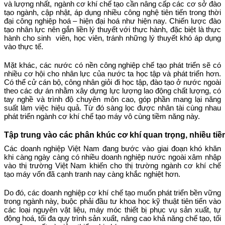
và lượng nhất, ngành cơ khí chế tạo cần nâng cấp các cơ sở đào
tạo ngành, cập nhật, áp dụng nhiều công nghệ tiên tiến trong thời
đại công nghiệp hoá – hiện đại hoá như hiện nay. Chiến lược đào
tạo nhân lực nên gắn liền lý thuyết với thực hành, đặc biệt là thực
hành cho sinh viên, học viên, tránh những lý thuyết khó áp dụng
vào thực tế.
Mặt khác, các nước có nền công nghiệp chế tạo phát triển sẽ có
nhiều cơ hội cho nhân lực của nước ta học tập và phát triển hơn.
Có thể cử cán bộ, công nhân giỏi đi học tập, đào tạo ở nước ngoài
theo các dự án nhằm xây dựng lực lượng lao động chất lượng, có
tay nghề và trình độ chuyên môn cao, góp phần mang lại năng
suất làm việc hiệu quả. Từ đó sàng lọc được nhân tài cùng nhau
phát triển ngành cơ khí chế tạo máy vô cùng tiềm năng này.
Tập trung vào các phân khúc cơ khí quan trọng, nhiều tiề
Các doanh nghiệp Việt Nam đang bước vào giai đoạn khó khăn
khi càng ngày càng có nhiều doanh nghiệp nước ngoài xâm nhập
vào thị trường Việt Nam khiến cho thị trường ngành cơ khí chế
tạo máy vốn đã cạnh tranh nay càng khắc nghiệt hơn.
Do đó, các doanh nghiệp cơ khí chế tạo muốn phát triển bền vững
trong ngành này, buộc phải đầu tư khoa học kỹ thuật tiên tiến vào
các loại nguyên vật liệu, máy móc thiết bị phục vụ sản xuất, tự
động hoá, tối đa quy trình sản xuất, nâng cao khả năng chế tạo, tối