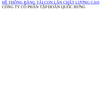
HỆ THỐNG BĂNG TẢI CON LĂN CHẤT LƯỢNG CAO
CÔNG TY CỔ PHẦN TẬP ĐOÀN QUỐC HƯNG
Văn Phòng: 41 Đường 22, P. Bình Hưng Hòa, Q. Bình Tân,
TP. HCM
Xưởng 1: 2822/3B An Phú Đông 27, P. An Phú Đông, Q. 12,
TP. HCM
Xưởng 2: 124/7 Áp 5, Xuân Thới Thượng, Hóc Môn,
TP.HCM
Liên hệ bộ phận kinh doanh: 0938.708.719-0844.539.898
Liên hệ bộ phận kỹ thuật: 0908.567.627 (Băng Tải) -
0904.791.719 (Máy Móc)
Hotmail: kinhdoanhtst@quochunggroup.com -
trolybangtai@quochunggroup.com
Website: www.quochunggroup.com