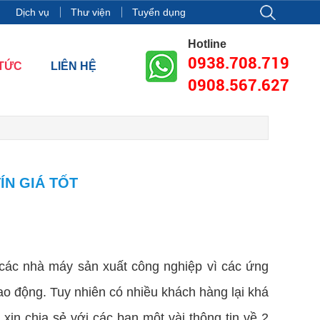
òa nhà Vincom Center Đồng Khởi, Số 72 Lê Thánh Tôn, Phường Bến N
Dịch vụ
Thư viện
Tuyển dụng
Hotline
0938.708.719
 TỨC
LIÊN HỆ
0908.567.627
ÍN GIÁ TỐT
các nhà máy sản xuất công nghiệp vì các ứng
lao động. Tuy nhiên có nhiều khách hàng lại khá
xin chia sẻ với các bạn một vài thông tin về 2