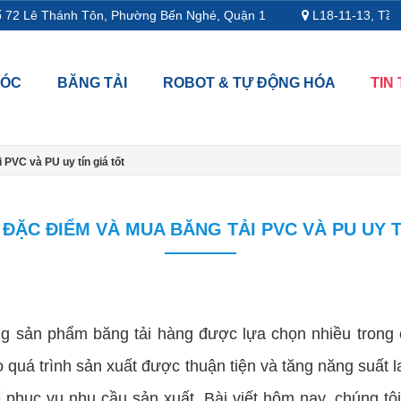
ê Thánh Tôn, Phường Bến Nghé, Quận 1
L18-11-13, Tầng 18, t
MÓC
BĂNG TẢI
ROBOT & TỰ ĐỘNG HÓA
TIN
PVC và PU uy tín giá tốt
ĐẶC ĐIỂM VÀ MUA BĂNG TẢI PVC VÀ PU UY T
g sản phẩm băng tải hàng được lựa chọn nhiều trong 
o quá trình sản xuất được thuận tiện và tăng năng suất 
 phục vụ nhu cầu sản xuất. Bài viết hôm nay, chúng tôi 