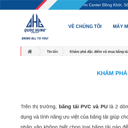
L18-11-13, Tầng 18, tòa nhà Vincom Center Đồng Khởi, Số 72 L
VỀ CHÚNG TÔI
MÁY 
Tin tức
Khám phá đặc điểm và mua băng tải 
KHÁM PHÁ 
băng tải PVC và PU
Trên thị trường,
băng tải PVC và PU
là 2 dòn
dụng và tính năng ưu việt của băng tải giúp ch
phân vân không biết chọn loại băng tải nào để