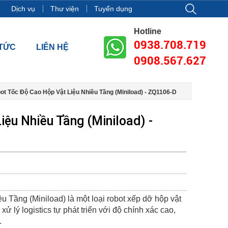
g 18, tòa nhà Vincom Center Đồng Khởi, Số 72 Lê Thánh Tôn, Phườn
Dịch vụ
Thư viện
Tuyển dụng
Hotline
0938.708.719
 TỨC
LIÊN HỆ
0908.567.627
ot Tốc Độ Cao Hộp Vật Liệu Nhiều Tầng (Miniload) - ZQ1106-D
ệu Nhiều Tầng (Miniload) -
 Tầng (Miniload) là một loại robot xếp dỡ hộp vật
 xử lý logistics tự phát triển với độ chính xác cao,
.