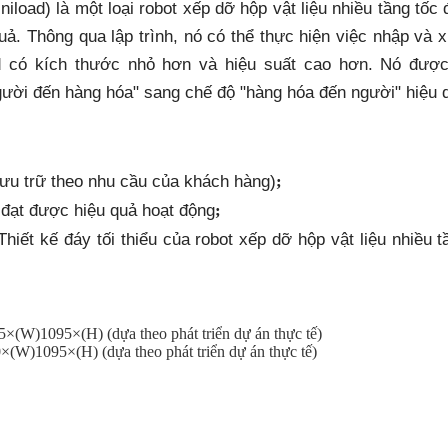
niload)
là một loại robot xếp dỡ hộp vật liệu nhiều tầng tốc đ
quả. Thông qua lập trình, nó có thể thực hiện việc nhập và x
d có kích thước nhỏ hơn và hiệu suất cao hơn. Nó được t
ười đến hàng hóa" sang chế độ "hàng hóa đến người" hiệu 
 lưu trữ theo nhu cầu của khách hàng)
;
ể đạt được hiệu quả hoạt động
;
hiết kế đáy tối thiểu của robot xếp dỡ hộp vật liệu nhiều t
635×(W)10
9
5×(H) (dựa theo phát triển dự án thực tế)
90×(W)10
9
5×(H) (dựa theo phát triển dự án thực tế)