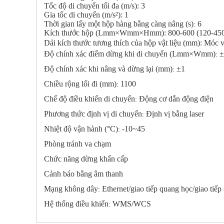
Tốc độ di chuyển tối đa (m/s): 3
Gia tốc di chuyển (m/s²): 1
Thời gian lấy một hộp hàng bằng càng nâng (s)
6
:
Kích thước hộp (Lmm×Wmm×Hmm):
8
00-
6
00 (120-45
Dải kích thước tương thích của hộp vật liệu (mm): Móc v
Độ chính xác điểm dừng khi di chuyển (Lmm×Wmm)
±
:
Độ chính xác khi nâng và dừng lại (mm)
±1
:
Chiều rộng lối đi (mm)
1100
:
Chế độ điều khiển di chuyển
Động cơ dẫn động điện
:
Phương thức định vị di chuyển
Định vị bằng laser
:
Nhiệt độ vận hành (°C)
-10~45
:
Phòng tránh va chạm
Chức năng dừng khẩn cấp
Cảnh báo bằng âm thanh
Mạng không dây
Ethernet/giao tiếp quang học/giao tiế
:
Hệ thống điều khiển
WMS/WCS
: