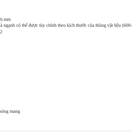
0) mm
à ngạnh có thể được tùy chỉnh theo kích thước của thùng vật liệu (
6
00-
2
p sóng mang