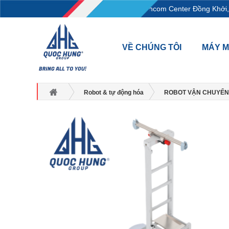
L18-11-13, Tầng 18, tòa nhà Vincom Center Đồng Khởi, 
VỀ CHÚNG TÔI
MÁY 
Robot & tự động hóa
ROBOT VẬN CHUYỂN