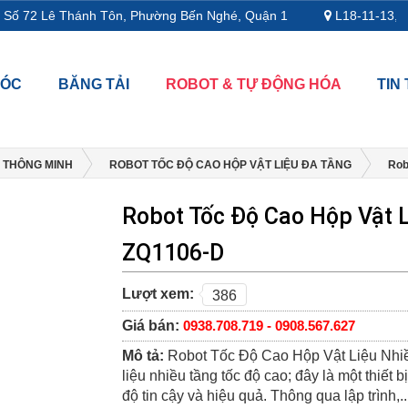
Số 72 Lê Thánh Tôn, Phường Bến Nghé, Quận 1
L18-11-13, Tần
MÓC
BĂNG TẢI
ROBOT & TỰ ĐỘNG HÓA
TIN
 THÔNG MINH
ROBOT TỐC ĐỘ CAO HỘP VẬT LIỆU ĐA TẦNG
Rob
Robot Tốc Độ Cao Hộp Vật Li
ZQ1106-D
Lượt xem:
386
Giá bán:
0938.708.719 - 0908.567.627
Mô tả:
Robot Tốc Độ Cao Hộp Vật Liệu Nhiều
liệu nhiều tầng tốc độ cao; đây là một thiết bị
độ tin cậy và hiệu quả. Thông qua lập trình,..