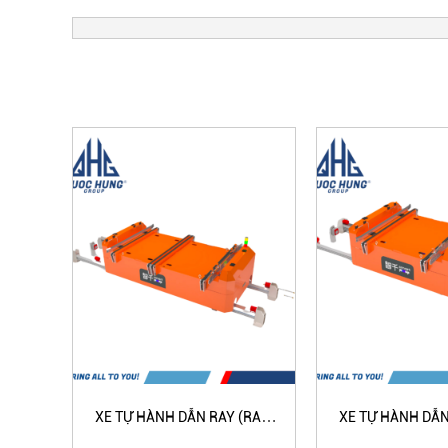
XE TỰ HÀNH DẪN RAY (RAIL
XE TỰ HÀNH DẪN
GUIDED VEHICLE) - LOẠI ĐÔI
GUIDED VEHICLE)