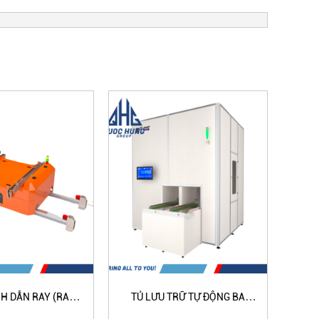
H DẪN RAY (RAIL
TỦ LƯU TRỮ TỰ ĐỘNG BA
TỦ
ICLE) - LOẠI ĐƠN
CHIỀU (IBOX) - QH3102
CH