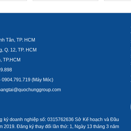
120-160
TỐC ĐỘ CƠ BẢN (120
TỐC ĐỘ
T)
M/PHÚT)
M
ình Tân, TP. HCM
g, Q. 12, TP. HCM
n, TP.HCM
39.898
 - 0904.791.719 (Máy Móc)
lybangtai@quochunggroup.com
ng ký doanh nghiệp số: 0315762636 Sở Kế hoạch và Đầu
 2019. Đăng ký thay đổi lần thứ: 1, Ngày 13 tháng 3 năm