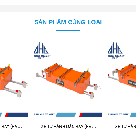
SẢN PHẨM CÙNG LOẠI
 RAY (RAIL
XE TỰ HÀNH DẪN RAY (RAIL
XE TỰ HÀN
 - LOẠI ĐƠN
GUIDED VEHICLE) - LOẠI ĐÔI
GUIDED VEH