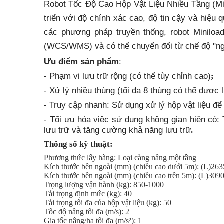
Robot Tốc Độ Cao Hộp Vật Liệu Nhiều Tầng (Mi
triển với độ chính xác cao, độ tin cậy và hiệu 
các phương pháp truyền thống, robot Miniloa
(WCS/WMS) và có thể chuyển đổi từ chế độ "ng
Ưu điểm sản phẩm
:
- Phạm vi lưu trữ rộng (có thể tùy chỉnh cao)
;
- Xử lý nhiều thùng (tối đa 8 thùng có thể được
- Truy cập nhanh: Sử dụng xử lý hộp vật liệu đ
- Tối ưu hóa việc sử dụng không gian hiện có: T
lưu trữ và tăng cường khả năng lưu trữ
.
Thông số kỹ thuật:
Phương thức lấy hàng: Loại càng nâng một tầng
Kích thước bên ngoài (mm) (chiều cao dưới 5m): (L)2
Kích thước bên ngoài (mm) (chiều cao trên 5m): (L)30
Trọng lượng vận hành (kg): 8
5
0-
10
00
Tải trọng định mức (kg): 40
Tải trọng tối đa của hộp vật liệu (kg): 50
Tốc độ nâng tối đa (m/s): 2
Gia tốc nâng/hạ tối đa (m/s²): 1