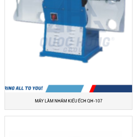
MÁY LÀM NHÁM KIỂU ẾCH QH-107