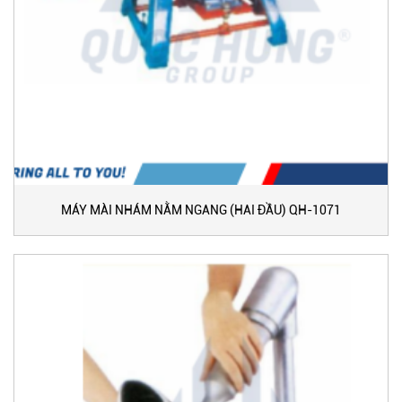
MÁY MÀI NHÁM NẰM NGANG (HAI ĐẦU) QH-1071