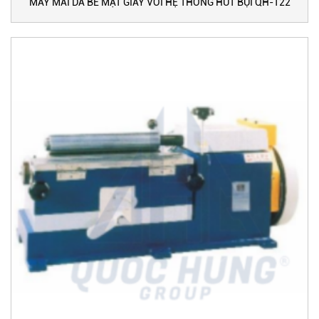
MÁY MÀI DA BỀ MẶT GIÀY VỚI HỆ THỐNG HÚT BỤI QH-122