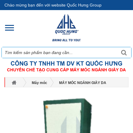
Chào mừng bạn đến với website Quốc Hưng Group
Máy móc
MÁY MÓC NGÀNH GIÀY DA
Các loại máy khác
Máy thu gom bụi êm ái QH-1062B