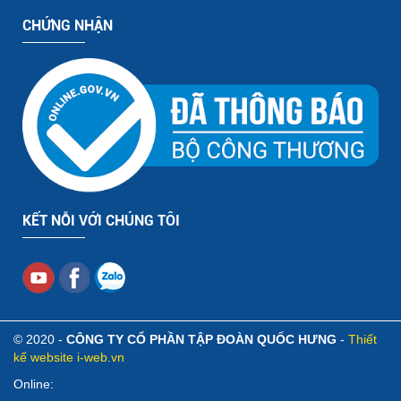
CHỨNG NHẬN
KẾT NỖI VỚI CHÚNG TÔI
© 2020 -
CÔNG TY CỔ PHẦN TẬP ĐOÀN QUỐC HƯNG
-
Thiết
kế website i-web.vn
Online: