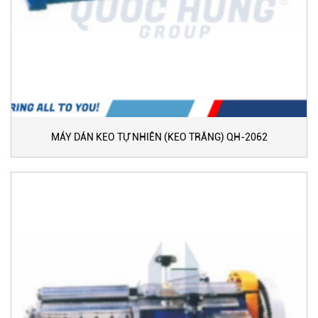
MÁY DÁN KEO TỰ NHIÊN (KEO TRẮNG) QH-2062