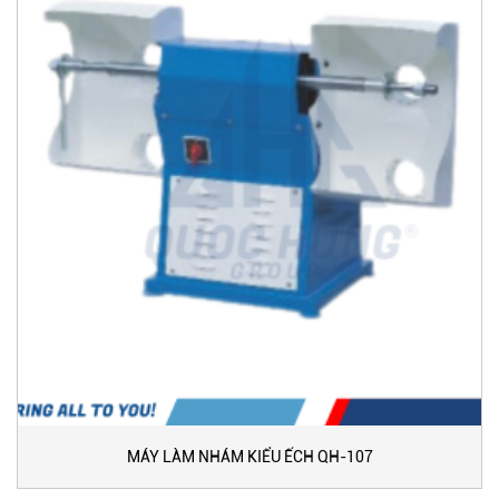
MÁY LÀM NHÁM KIỂU ẾCH QH-107