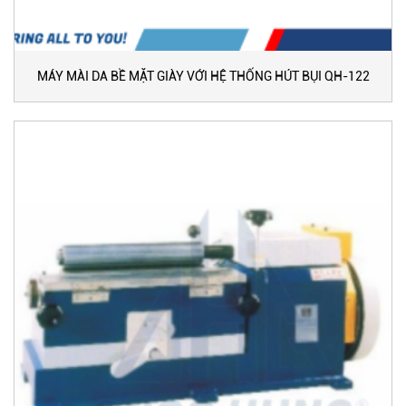
MÁY MÀI DA BỀ MẶT GIÀY VỚI HỆ THỐNG HÚT BỤI QH-122