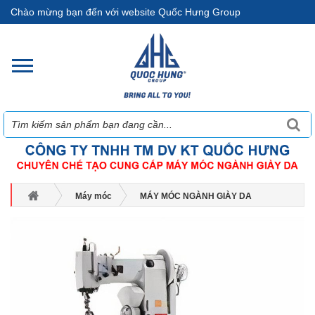
Chào mừng bạn đến với website Quốc Hưng Group
Máy móc
MÁY MÓC NGÀNH GIÀY DA
Máy Chập Tẻ - Máy Strobel - Máy May
MÁY MAY ĐẾ HIỆU MANYI