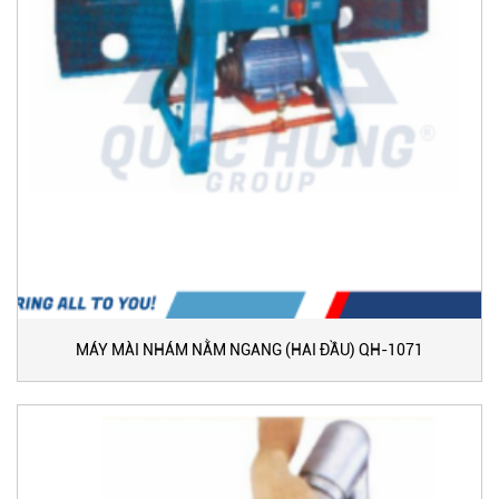
MÁY MÀI NHÁM NẰM NGANG (HAI ĐẦU) QH-1071