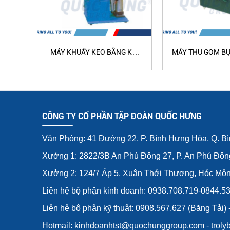
MÁY KHUẤY KEO BẰNG KHÍ
MÁY THU GOM BỤI
NÉN QH-2060
1062
CÔNG TY CỔ PHẦN TẬP ĐOÀN QUỐC HƯNG
Văn Phòng: 41 Đường 22, P. Bình Hưng Hòa, Q. B
Xưởng 1: 2822/3B An Phú Đông 27, P. An Phú Đôn
Xưởng 2: 124/7 Áp 5, Xuân Thới Thượng, Hóc Mô
Liên hệ bộ phận kinh doanh: 0938.708.719-0844.5
Liên hệ bộ phận kỹ thuật: 0908.567.627 (Băng Tải)
Hotmail: kinhdoanhtst@quochunggroup.com - tro