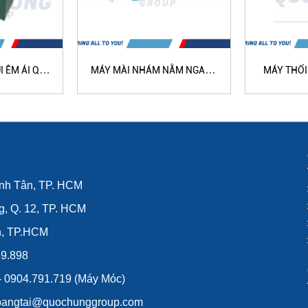
 ÊM ÁI QH-
MÁY MÀI NHÁM NẰM NGANG
MÁY THỔI
B
(HAI ĐẦU) QH-1071
TOÀ
ình Tân, TP. HCM
g, Q. 12, TP. HCM
n, TP.HCM
39.898
 - 0904.791.719 (Máy Móc)
lybangtai@quochunggroup.com