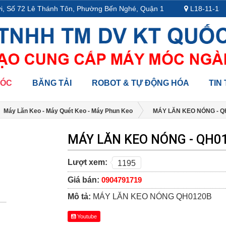
 Số 72 Lê Thánh Tôn, Phường Bến Nghé, Quận 1
L18-11-13, Tầ
MÓC
BĂNG TẢI
ROBOT & TỰ ĐỘNG HÓA
TIN
Máy Lăn Keo - Máy Quét Keo - Máy Phun Keo
MÁY LĂN KEO NÓNG - Q
MÁY LĂN KEO NÓNG - QH0
Lượt xem:
1195
Giá bán:
0904791719
Mô tả:
MÁY LĂN KEO NÓNG QH0120B
Youtube