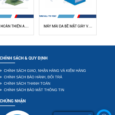
 HOÀN THIỆN AN
MÁY MÀI DA BỀ MẶT GIÀY VỚI
MÁY 
N QH-105A
HỆ THỐNG HÚT BỤI QH-122
CHÍNH SÁCH & QUY ĐỊNH
CHÍNH SÁCH GIAO, NHẬN HÀNG VÀ KIỂM HÀNG
CHÍNH SÁCH BẢO HÀNH, ĐỔI TRẢ
CHÍNH SÁCH THANH TOÁN
CHÍNH SÁCH BẢO MẬT THÔNG TIN
CHỨNG NHẬN