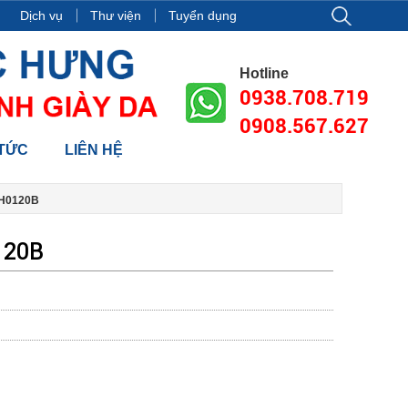
ng 18, tòa nhà Vincom Center Đồng Khởi, Số 72 Lê Thánh Tôn, Phư
Dịch vụ
Thư viện
Tuyển dụng
Hotline
0938.708.719
0908.567.627
 TỨC
LIÊN HỆ
H0120B
120B