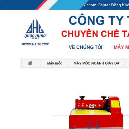
L18-11-13, Tầng 18, tòa nhà Vincom Center Đồng Khởi,
VỀ CHÚNG TÔI
MÁY 
Máy móc
MÁY MÓC NGÀNH GIÀY DA