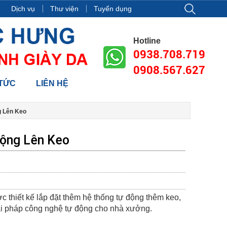
 18, tòa nhà Vincom Center Đồng Khởi, Số 72 Lê Thánh Tôn, Phườn
Dịch vụ
Thư viện
Tuyển dụng
Hotline
0938.708.719
0908.567.627
 TỨC
LIÊN HỆ
g Lên Keo
ộng Lên Keo
thiết kế lắp đặt thêm hệ thống tự động thêm keo,
iải pháp công nghệ tự động cho nhà xưởng.