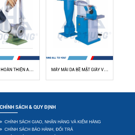
 HOÀN THIỆN AN
MÁY MÀI DA BỀ MẶT GIÀY VỚI
MÁY 
N QH-105A
HỆ THỐNG HÚT BỤI QH-122
CHÍNH SÁCH & QUY ĐỊNH
CHÍNH SÁCH GIAO, NHẬN HÀNG VÀ KIỂM HÀNG
CHÍNH SÁCH BẢO HÀNH, ĐỔI TRẢ