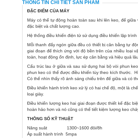
THÔNG TIN CHI TIẾT SẢN PHẨM
ĐẶC ĐIỂM CỦA MÁY
Máy có thể tự động hoàn toàn sau khi lên keo, đế giữa 
đặc biệt và chất lượng cao.
Hệ thống điều khiển điện tử sử dụng điều khiển lập trìn
Mỗi thanh đẩy ngón giữa đều có thiết bị cân bằng tự độn
giai đoạn để thích ứng với độ bền trên của nhiều loại 
toàn, hoạt động ổn định, lực ép cân bằng và hiệu quả lâ
Cấu trúc lau ở giữa và sau sử dụng hai bộ vòi phun keo
phun keo có thể được điều khiển tùy theo kích thước. 
Có thể nhìn thấy rõ ánh sáng chiếu trên đế giữa và có thể
Điều khiển hành trình keo xử lý có hai chế độ, một là ch
loại giày.
Điều khiển lượng keo hai giai đoạn được thiết kế đặc b
hoàn hảo hơn và nó cũng có thể tiết kiệm lượng keo chả
THÔNG SỐ KỸ THUẬT
Năng suât 1300~1600 đôi/8h
Áp suất hành trình 5mpa