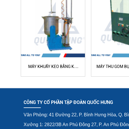
MÁY KHUẤY KEO BẰNG KHÍ
MÁY THU GOM BỤI
NÉN QH-2060
1062
CÔNG TY CỔ PHẦN TẬP ĐOÀN QUỐC HƯNG
Văn Phòng: 41 Đường 22, P. Bình Hưng Hòa, Q. B
Xưởng 1: 2822/3B An Phú Đông 27, P. An Phú Đôn