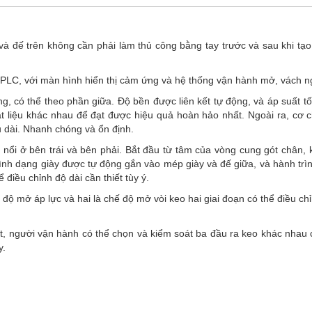
và đế trên không cần phải làm thủ công bằng tay trước và sau khi tạ
h PLC, với màn hình hiển thị cảm ứng và hệ thống vận hành mở, vách ng
g, có thể theo phần giữa. Độ bền được liên kết tự động, và áp suất tốt
vật liệu khác nhau để đạt được hiệu quả hoàn hảo nhất. Ngoài ra, cơ
u dài. Nhanh chóng và ổn định.
 nổi ở bên trái và bên phải. Bắt đầu từ tâm của vòng cung gót chân, 
Hình dạng giày được tự động gắn vào mép giày và đế giữa, và hành trì
 điều chỉnh độ dài cần thiết tùy ý.
ế độ mở áp lực và hai là chế độ mở vòi keo hai giai đoạn có thể điều 
iệt, người vận hành có thể chọn và kiểm soát ba đầu ra keo khác nhau 
y.