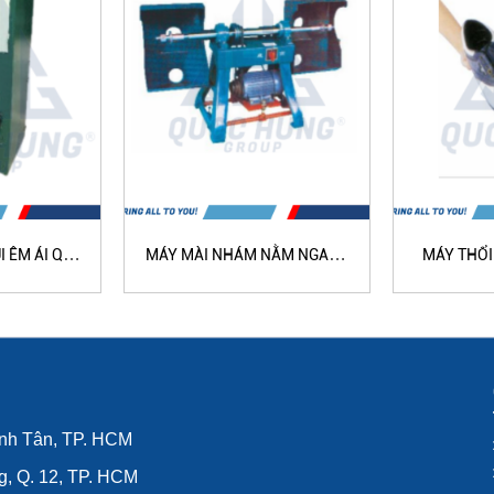
 ÊM ÁI QH-
MÁY MÀI NHÁM NẰM NGANG
MÁY THỔI
B
(HAI ĐẦU) QH-1071
TOÀ
ình Tân, TP. HCM
g, Q. 12, TP. HCM