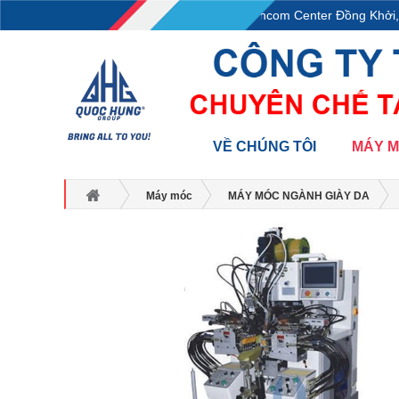
L18-11-13, Tầng 18, tòa nhà Vincom Center Đồng Khởi, S
VỀ CHÚNG TÔI
MÁY 
Máy móc
MÁY MÓC NGÀNH GIÀY DA