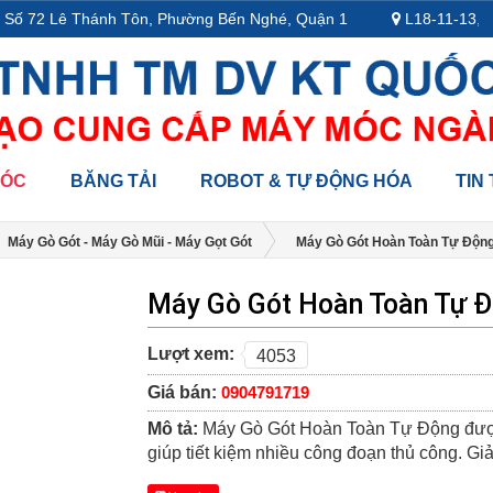
ố 72 Lê Thánh Tôn, Phường Bến Nghé, Quận 1
L18-11-13, Tầng
MÓC
BĂNG TẢI
ROBOT & TỰ ĐỘNG HÓA
TIN
Máy Gò Gót - Máy Gò Mũi - Máy Gọt Gót
Máy Gò Gót Hoàn Toàn Tự Độn
Máy Gò Gót Hoàn Toàn Tự Đ
Lượt xem:
4053
Giá bán:
0904791719
Mô tả:
Máy Gò Gót Hoàn Toàn Tự Động được 
giúp tiết kiệm nhiều công đoạn thủ công. G