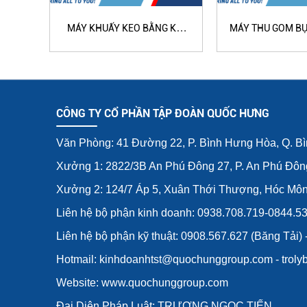
MÁY KHUẤY KEO BẰNG KHÍ
MÁY THU GOM BỤI
NÉN QH-2060
1062
CÔNG TY CỔ PHẦN TẬP ĐOÀN QUỐC HƯNG
Văn Phòng: 41 Đường 22, P. Bình Hưng Hòa, Q. B
Xưởng 1: 2822/3B An Phú Đông 27, P. An Phú Đôn
Xưởng 2: 124/7 Áp 5, Xuân Thới Thượng, Hóc Mô
Liên hệ bộ phận kinh doanh: 0938.708.719-0844.5
Liên hệ bộ phận kỹ thuật: 0908.567.627 (Băng Tải)
Hotmail: kinhdoanhtst@quochunggroup.com - tro
Website: www.quochunggroup.com
Đại Diện Pháp Luật: TRƯƠNG NGỌC TIẾN