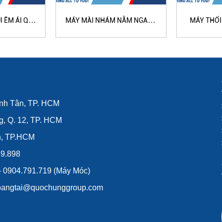
 ÊM ÁI QH-
MÁY MÀI NHÁM NẰM NGANG
MÁY THỔI
B
(HAI ĐẦU) QH-1071
TOÀ
ình Tân, TP. HCM
g, Q. 12, TP. HCM
n, TP.HCM
39.898
 - 0904.791.719 (Máy Móc)
lybangtai@quochunggroup.com