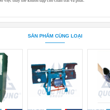
bỏ việc thay thế khuôn dập cho chân trái và phải.
SẢN PHẨM CÙNG LOẠI