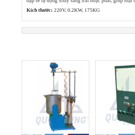
dập sẽ tự động xoay sang trái hoặc phải, giúp loại 
Kích thước:
220V, 0.2KW, 175KG