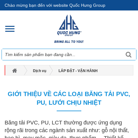
Chào mừng bạn đến với website Quốc Hưng Group
Dịch vụ
LẮP ĐẶT - VẬN HÀNH
GIỚI THIỆU VỀ CÁC LOẠI BĂNG TẢI PVC, PU, LƯỚI CHỊU NHIỆT
GIỚI THIỆU VỀ CÁC LOẠI BĂNG TẢI PVC,
PU, LƯỚI CHỊU NHIỆT
Băng tải PVC, PU, LCT thường được ứng dụng
rộng rãi trong các ngành sản xuất như: gỗ nội thất,