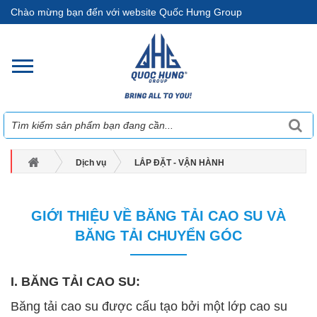
Chào mừng bạn đến với website Quốc Hưng Group
Dịch vụ
LẮP ĐẶT - VẬN HÀNH
GIỚI THIỆU VỀ BĂNG TẢI CAO SU VÀ BĂNG TẢI CHUYỂN GÓC
GIỚI THIỆU VỀ BĂNG TẢI CAO SU VÀ
BĂNG TẢI CHUYỂN GÓC
I. BĂNG TẢI CAO SU:
Băng tải cao su được cấu tạo bởi một lớp cao su