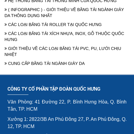
HỆ THỐNG BĂNG TẢI THÔNG MINH CỦA QUỐC HƯNG
( INFOGRAPHIC ) - GIỚI THIỆU VỀ BĂNG TẢI NGÀNH GIÀY
DA THÔNG DỤNG NHẤT
CÁC LOẠI BĂNG TẢI ROLLER TẠI QUỐC HƯNG
CÁC LOẠI BĂNG TẢI XÍCH NHỰA, INOX, GỖ THUỘC QUỐC
HƯNG
GIỚI THIỆU VỀ CÁC LOẠI BĂNG TẢI PVC, PU, LƯỚI CHỊU
NHIỆT
CUNG CẤP BĂNG TẢI NGÀNH GIÀY DA
CÔNG TY CỔ PHẦN TẬP ĐOÀN QUỐC HƯNG
Văn Phòng: 41 Đường 22, P. Bình Hưng Hòa, Q. Bình
Tân, TP. HCM
Xưởng 1: 2822/3B An Phú Đông 27, P. An Phú Đông, Q.
12, TP. HCM