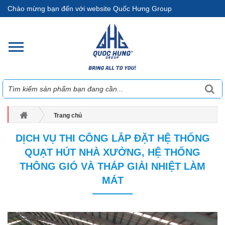
Chào mừng bạn đến với website Quốc Hưng Group
Trang chủ
Dịch vụ thi công lắp đặt Hệ Thống Quạt Hút Nhà Xưởng, Hệ Thống
DỊCH VỤ THI CÔNG LẮP ĐẶT HỆ THỐNG
Thông Gió và Tháp Giải Nhiệt Làm Mát
QUẠT HÚT NHÀ XƯỞNG, HỆ THỐNG
THÔNG GIÓ VÀ THÁP GIẢI NHIỆT LÀM
MÁT